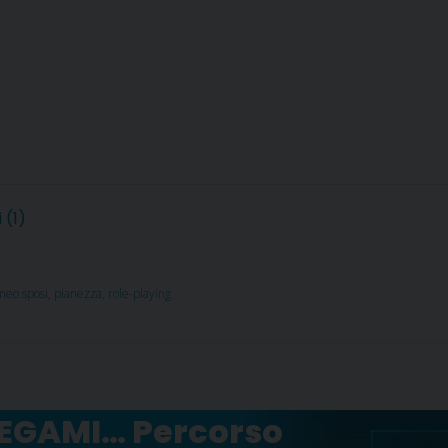
 (1)
neo sposi
,
pianezza
,
role-playing
LEGAMI… Percorso