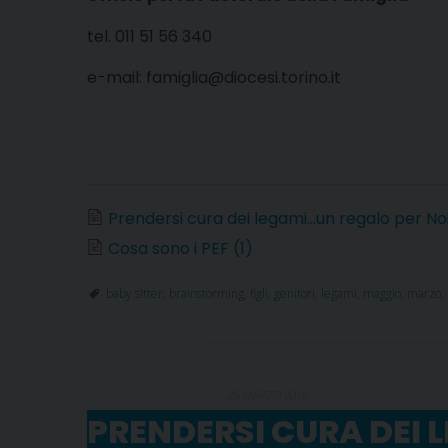
tel. 011 51 56 340
e-mail: famiglia@diocesi.torino.it
Prendersi cura dei legami...un regalo per Noi
Cosa sono i PEF (1)
baby sitter
,
brainstorming
,
figli
,
genitori
,
legami
,
maggio
,
marzo
,
26 MARZO 2018
PRENDERSI CURA DEI 