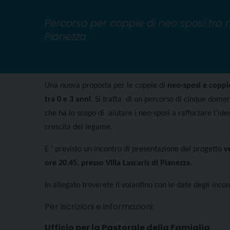
Percorso per coppie di neo sposi tra 
Pianezza
Una nuova proposta per le coppie di
neo-sposi e coppie
tra 0 e 3 anni
. Si tratta di un percorso di cinque dom
che ha lo scopo di aiutare i neo-sposi a rafforzare l’ide
crescita del legame.
E ‘ previsto un incontro di presentazione del progetto
v
ore 20.45, presso Villa Lascaris di Pianezza.
In allegato troverete il volantino con le date degli incon
Per iscrizioni e informazioni:
Ufficio per la Pastorale della Famiglia