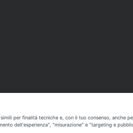
,
marzo
,
neo sposi
,
riflessione
,
role-playing
imili per finalità tecniche e, con il tuo consenso, anche per 
amento dell'esperienza", "misurazione" e "targeting e pubbli