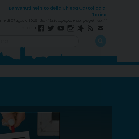
enerdì 07 agosto 2026
Santi Sisto II, papa, e compagni, martiri
Facebook
Twitter
YouTube
Instagram
Spreaker
RSS
Newsletter
Feed