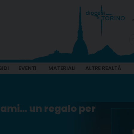
v
SIDI
EVENTI
MATERIALI
ALTRE REALTÀ
gami… un regalo per