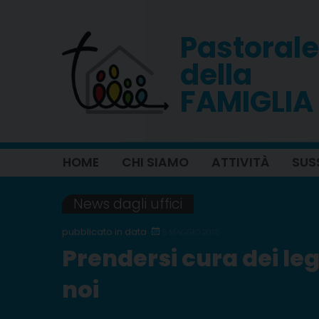
Skip
to
Pastorale
content
della
FAMIGLIA
HOME
CHI SIAMO
ATTIVITÀ
SUS
News dagli uffici
8 MAGGIO 2018
Prendersi cura dei le
noi