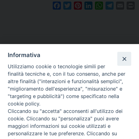
F
T
P
L
W
T
E
P
a
w
i
i
h
e
m
r
c
i
n
n
a
l
a
i
e
t
t
k
t
e
i
n
b
t
e
e
s
g
l
t
o
e
r
d
A
r
o
r
e
I
p
a
Informativa
k
s
n
p
m
Utilizziamo cookie o tecnologie simili per
t
finalità tecniche e, con il tuo consenso, anche per
altre finalità ("interazioni e funzionalità semplici",
Arcidiocesi di Torino
"miglioramento dell'esperienza", "misurazione" e
Ufficio per la Pastorale dei Giovani e dei Ragazzi
"targeting e pubblicità") come specificato nella
Via dell'Arcivescovado 12 - 10121 TORINO
cookie policy.
el. 011 5156 342 - fax 011 5156 339
Cliccando su "accetta" acconsenti all'utilizzo dei
e-mail:
giovani@diocesi.to.it
cookie. Cliccando su "personalizza" puoi avere
maggiori informazioni sui cookie utilizzati e
personalizzare le tue preferenze. Cliccando su