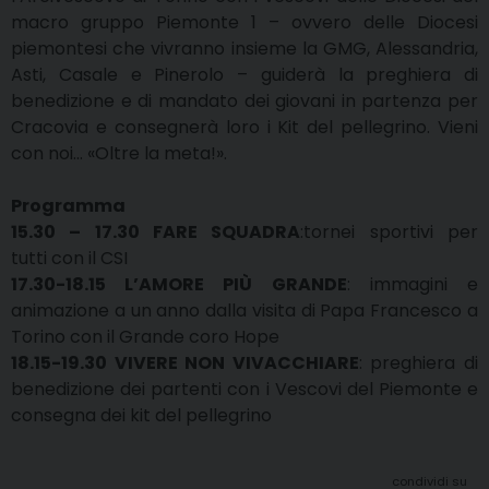
macro gruppo Piemonte 1 – ovvero delle Diocesi
piemontesi che vivranno insieme la GMG, Alessandria,
Asti, Casale e Pinerolo – guiderà la preghiera di
benedizione e di mandato dei giovani in partenza per
Cracovia e consegnerà loro i Kit del pellegrino. Vieni
con noi… «Oltre la meta!».
Programma
15.30 – 17.30 FARE SQUADRA
:tornei sportivi per
tutti con il CSI
17.30-18.15
L’AMORE PIÙ GRANDE
: immagini e
animazione a un anno dalla visita di Papa Francesco a
Torino con il Grande coro Hope
18.15-19.30
VIVERE
NON VIVACCHIARE
: preghiera di
benedizione dei partenti con i Vescovi del Piemonte e
consegna dei kit del pellegrino
condividi su