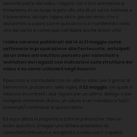
seconda parte del video, i ragazzi con il loro animatore si
troveranno in un luogo legato alla vita di un santo torinese e
lì troveranno, ad ogni tappa, sette giovani amici che li
aiuteranno a capire come quel dono si è manifestato nella
vita del santo e come può cambiare anche la loro vita!
I video saranno pubblicati dal 14 al 21 maggio come
settenario in preparazione alla Pentecoste, anticipati
da un video introduttivo pensato per catechisti e
animatori dei ragazzi con indicazioni sulla struttura dei
video e su come utilizzarli negli incontri.
Il percorso si concluderà con un ultimo video per il giorno di
Pentecoste, pubblicato nella vigilia,
il 22 maggio
, nel quale il
Vescovo incontrerà i due ragazzi per un ultimo dialogo e per
rivolgere attraverso di loro, un saluto e un mandato a tutti i
cresimati/cresimandi di questo anno.
Ed ecco allora la proposta a tutte le parrocchie: fare un
invito specifico (magari una lettera preparata da
catechisti/animatori e recapitata a ciascuno!) a quanti