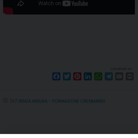
condividi su
F
T
P
L
W
T
E
P
a
w
i
i
h
e
m
r
c
i
n
n
a
l
a
i
e
t
t
k
t
e
i
n
7x7 SENZA MISURA - FORMAZIONE CRESIMANDI
b
t
e
e
s
g
l
t
o
e
r
d
A
r
o
r
e
I
p
a
k
s
n
p
m