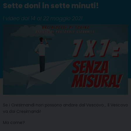
Sette doni in sette minuti!
I video dal 14 al 22 maggio 2021
Se i Cresimandi non possono andare dal Vescovo… Il Vescovo
va dai Cresimandi!
Ma come?