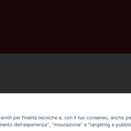
olto (via Nole ang. via Borgaro) Torino
imili per finalità tecniche e, con il tuo consenso, anche per 
amento dell'esperienza", "misurazione" e "targeting e pubbli