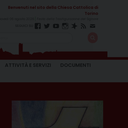
iovedì 06 agosto 2026
Festa della Trasfigurazione del Signore
Facebook
Twitter
YouTube
Instagram
Spreaker
RSS
Newsletter
FEED
ATTIVITÀ E SERVIZI
DOCUMENTI