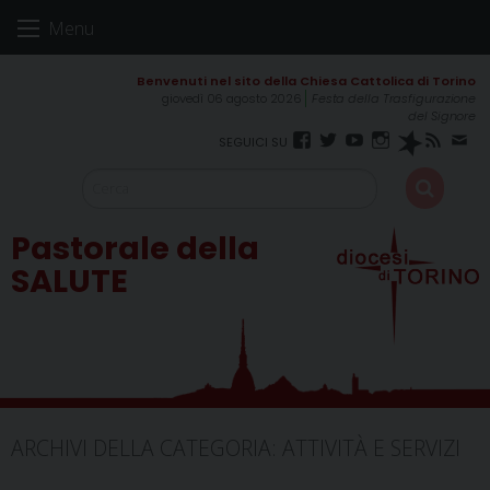
Skip
Menu
to
content
giovedì 06 agosto 2026
Festa della Trasfigurazione
del Signore
Facebook
Twitter
YouTube
Instagram
Spreaker
RSS
New
FEED
Pastorale della
SALUTE
ARCHIVI DELLA CATEGORIA:
ATTIVITÀ E SERVIZI