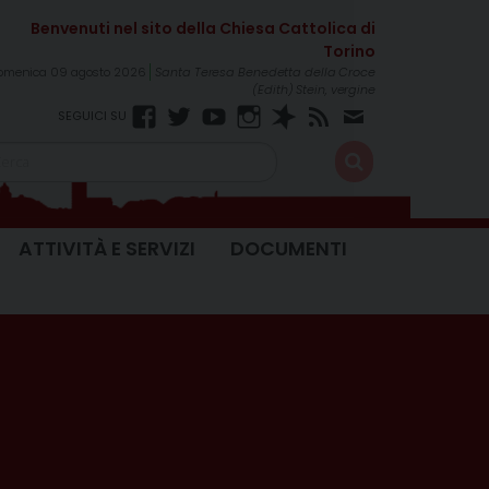
omenica 09 agosto 2026
Santa Teresa Benedetta della Croce
(Edith) Stein, vergine
Facebook
Twitter
YouTube
Instagram
Spreaker
RSS
Newsletter
FEED
ATTIVITÀ E SERVIZI
DOCUMENTI