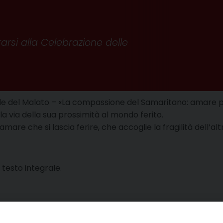
si alla Celebrazione delle
e del Malato – «La compassione del Samaritano: amare por
la via della sua prossimità al mondo ferito.
e che si lascia ferire, che accoglie la fragilità dell’altr
 testo integrale.