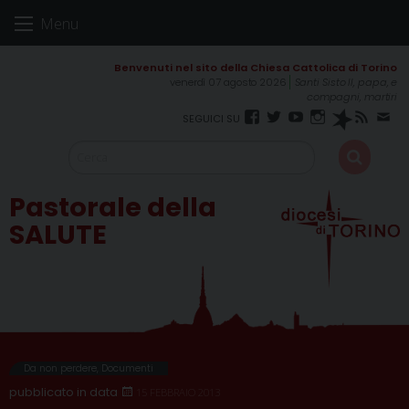
Skip
Menu
to
content
venerdì 07 agosto 2026
Santi Sisto II, papa, e
compagni, martiri
Facebook
Twitter
YouTube
Instagram
Spreaker
RSS
New
FEED
Pastorale della
SALUTE
Da non perdere
,
Documenti
15 FEBBRAIO 2013