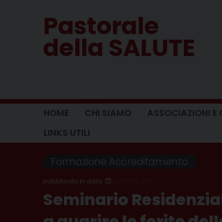
Skip
Pastorale
to
content
della SALUTE
HOME
CHI SIAMO
ASSOCIAZIONI E 
LINKS UTILI
Formazione Accreditamento
5 OTTOBRE 2015
Seminario Residenziale
a guarire le ferite del