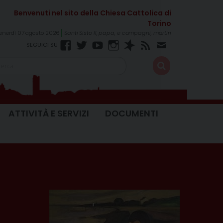
enerdì 07 agosto 2026
Santi Sisto II, papa, e compagni, martiri
Facebook
Twitter
YouTube
Instagram
Spreaker
RSS
Newsletter
FEED
ATTIVITÀ E SERVIZI
DOCUMENTI