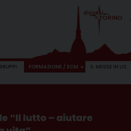
v
GRUPPI
FORMAZIONE / ECM
S. MESSE IN LIS
 “Il lutto – aiutare
la vita”