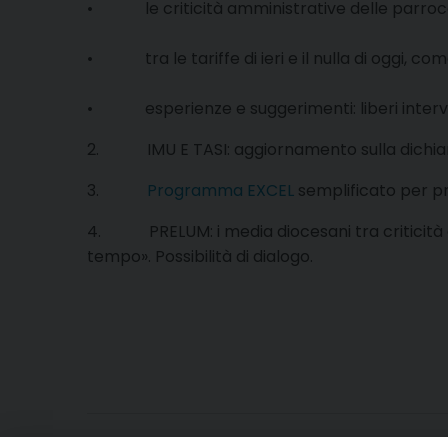
• le criticità amministrative delle parrocch
• tra le tariffe di ieri e il nulla di oggi, c
• esperienze e suggerimenti: liberi interv
2. IMU E TASI: aggiornamento sulla dichiar
3.
Programma EXCEL
semplificato per pr
4. PRELUM: i media diocesani tra criticità e r
tempo». Possibilità di dialogo.
letteraASSEMBLEA_AMM_12-11-14