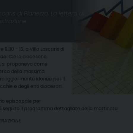
aris di Pianezza. La lettera di
istrazione
.30 – 12, a Villa Lascaris di
del Clero diocesano.
i, si proponeva come
cerca della massima
i maggiormente idonee per il
hie e degli enti diocesani.
ario episcopale per
i seguito il programma dettagliato della mattinata:
TRAZIONE