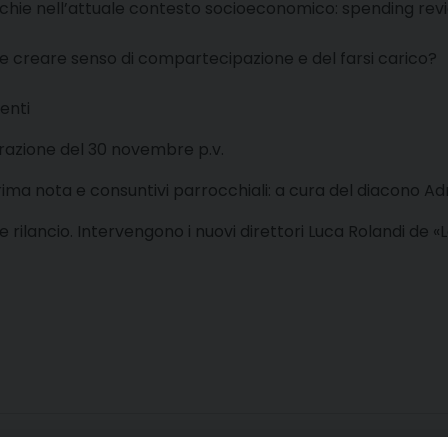
ie nell’attuale contesto socioeconomico: spending review
ome creare senso di compartecipazione e del farsi carico?
enti
azione del 30 novembre p.v.
ima nota e consuntivi parrocchiali: a cura del diacono Ad
ilancio. Intervengono i nuovi direttori Luca Rolandi de «L