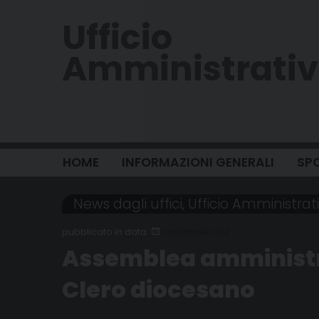
Skip
Ufficio
to
content
Amministrati
HOME
INFORMAZIONI GENERALI
SPO
News dagli uffici
,
Ufficio Amministrat
3 NOVEMBRE 2014
Assemblea amministra
Clero diocesano