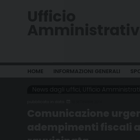
Skip
Ufficio
to
content
Amministrati
HOME
INFORMAZIONI GENERALI
SPO
News dagli uffici
,
Ufficio Amministrat
18 SETTEMBRE 2014
Comunicazione urgen
adempimenti fiscali 