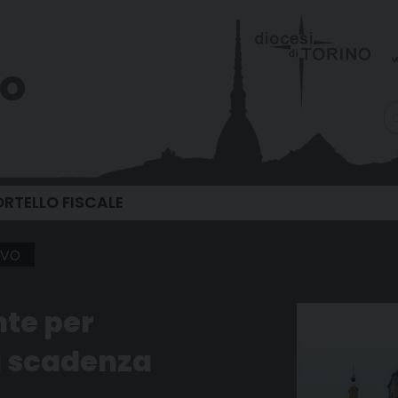
v
vo
RTELLO FISCALE
ivo
te per
a scadenza