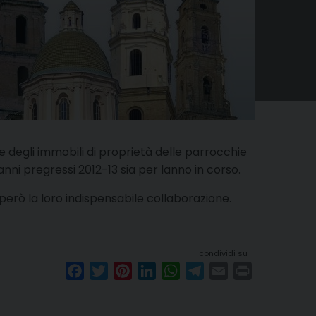
ne degli immobili di proprietà delle parrocchie
nni pregressi 2012-13 sia per lanno in corso.
 però la loro indispensabile collaborazione.
condividi su
F
T
P
L
W
T
E
P
a
w
i
i
h
e
m
r
c
i
n
n
a
l
a
i