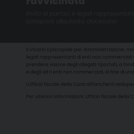
ravvicinata
Invito ai parroci e legali rappresentan
sottoposti allautorità diocesana
Il Vicario Episcopale per lAmministrazione, m
legali rappresentanti di enti non commerciali 
prendere visione degli allegati riportati, a fon
e degli altri enti non commerciali, al fine di u
LUfficio fiscale della Curia affiancherà nello
Per ulteriori informazioni: Ufficio fiscale della Cur