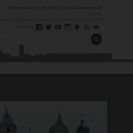
enerdì 07 agosto 2026
Santi Sisto II, papa, e compagni, martiri
Facebook
Twitter
YouTube
Instagram
Spreaker
RSS
Newsletter
Feed