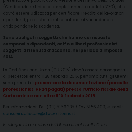
presentato e pubblicato la versione definitiva della CU 2015
(Certificazione Unica a completamento modello 770), che
dovrà essere utilizzata per certificare i redditi dei lavoratori
dipendenti, parasubordinati e autonomi variandone e
anticipandone la scadenza.
Sono obbligati i soggetti che hanno corrisposto
compensi a dipendenti, colf o a liberi professionisti
soggetti a ritenuta d’acconto, nel periodo d’imposta
2014.
La Certificazione Unica (CU 2015) dovrà essere consegnata
ai percettori entro il 28 febbraio 2015, pertanto tutti gli utenti
sono pregati di
presentare la documentazione (parcelle
professionisti e F24 pagati) presso l’Ufficio fiscale della
Curia entro e non oltre il 10 febbraio 2015
.
Per informazioni: Tel. (011) 51.56.335 / Fax 51.56.409, e-mail :
consulenzafiscale@diocesi.torino.it
In allegato la circolare dell’Ufficio fiscale della Curia.