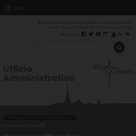
Skip
Menu
to
content
sabato 08 agosto 2026
San Domenico, sacerdote
Facebook
Twitter
YouTube
Instagram
Spreaker
RSS
New
Feed
Ufficio
Amministrativo
News dagli uffici
,
Ufficio Amministrativo
28 GENNAIO 2015