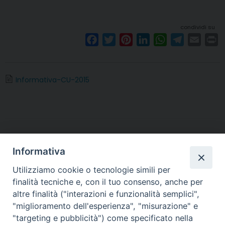
condividi su
F
T
P
L
W
T
E
P
a
w
i
i
h
e
m
r
c
i
n
n
a
l
a
i
e
t
t
k
t
e
i
n
Informativa-CU-2015
b
t
e
e
s
g
l
t
o
e
r
d
A
r
o
r
e
I
p
a
k
s
n
p
m
t
Informativa
Utilizziamo cookie o tecnologie simili per
finalità tecniche e, con il tuo consenso, anche per
altre finalità ("interazioni e funzionalità semplici",
Arcidiocesi di Torino
"miglioramento dell'esperienza", "misurazione" e
Ufficio Amministrativo
"targeting e pubblicità") come specificato nella