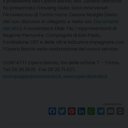
Il presidente dell’Opera Barolo, avv. Luciano Marocco
ha presentato l’Housing Giulia. Sono intervenuti
l’Arcivescovo di Torino mons. Cesare Nosiglia (
testo
del suo discorso in allegato e nella
sez. Documenti
del sito
), il vicesindaco Elide Tisi, i rappresentanti di
Regione Piemonte, Compagnia di San Paolo,
Fondazione CRT e delle altre istituzioni impegnate con
l’Opera Barolo nella realizzazione del nuovo servizio.
CONTATTI: Opera Barolo, Via delle orfane 7 – Torino,
Tel: 011 26.36.111 Fax 011 20.71.427,
stampa@palazzobarolo.it
,
www.operabarolo.it
condividi su
F
T
P
L
W
T
E
P
a
w
i
i
h
e
m
r
c
i
n
n
a
l
a
i