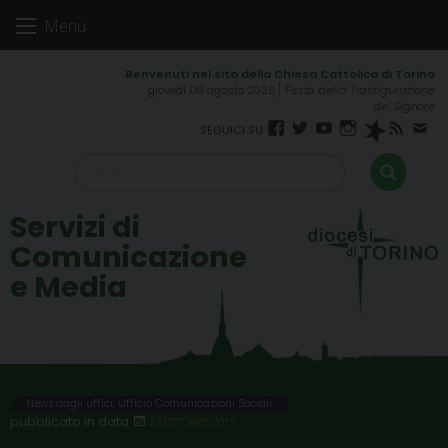
Skip
Menu
to
content
giovedì 06 agosto 2026
Festa della Trasfigurazione
del Signore
Facebook
Twitter
YouTube
Instagram
Spreaker
RSS
New
FEED
Servizi di
Comunicazione
e Media
News dagli uffici
,
Ufficio Comunicazioni Sociali
23 OTTOBRE 2015