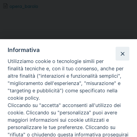
e
t
t
k
t
e
i
n
opera_barolo
b
t
e
e
s
g
l
t
o
e
r
d
A
r
o
r
e
I
p
a
k
s
n
p
m
t
Informativa
Utilizziamo cookie o tecnologie simili per
finalità tecniche e, con il tuo consenso, anche per
altre finalità ("interazioni e funzionalità semplici",
Arcidiocesi di Torino
"miglioramento dell'esperienza", "misurazione" e
Ufficio per la Pastorale delle Comunicazioni Sociali
"targeting e pubblicità") come specificato nella
Via dell'Arcivescovado 12 - 10121 TORINO
cookie policy.
tel. 011.5156300
Cliccando su "accetta" acconsenti all'utilizzo dei
e-mail:
ufficiostampa@diocesi.to.it
cookie. Cliccando su "personalizza" puoi avere
maggiori informazioni sui cookie utilizzati e
personalizzare le tue preferenze. Cliccando su
"rifiuta" o chiudendo questa informativa proseguirai