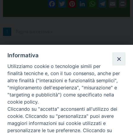
F
T
P
L
W
T
E
P
a
w
i
i
h
e
m
r
c
i
n
n
a
l
a
i
e
t
t
k
t
e
i
n
1
Pagina successiva »
b
t
e
e
s
g
l
t
o
e
r
d
A
r
o
r
e
I
p
a
Informativa
k
s
n
p
m
t
Utilizziamo cookie o tecnologie simili per
finalità tecniche e, con il tuo consenso, anche per
altre finalità ("interazioni e funzionalità semplici",
Arcidiocesi di Torino
"miglioramento dell'esperienza", "misurazione" e
Ufficio per la Pastorale delle Comunicazioni Sociali
"targeting e pubblicità") come specificato nella
Via dell'Arcivescovado 12 - 10121 TORINO
cookie policy.
tel. 011.5156300
Cliccando su "accetta" acconsenti all'utilizzo dei
e-mail:
ufficiostampa@diocesi.to.it
cookie. Cliccando su "personalizza" puoi avere
maggiori informazioni sui cookie utilizzati e
personalizzare le tue preferenze. Cliccando su