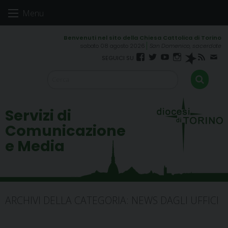
Skip
Menu
to
content
sabato 08 agosto 2026
San Domenico, sacerdote
Facebook
Twitter
YouTube
Instagram
Spreaker
RSS
New
FEED
Servizi di
Comunicazione
e Media
ARCHIVI DELLA CATEGORIA:
NEWS DAGLI UFFICI