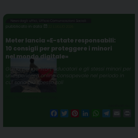
News dagli uffici
,
Ufficio Comunicazioni Sociali
22 LUGLIO 2026
Meter lancia «E-state responsabili:
10 consigli per proteggere i minori
nel mondo digitale»
Guida per genitori, educatori e gli stessi minori per
un'esperienza online consapevole nel periodo in
cui sono più spesso soli
(foto: Steve Di Matteo per Pixabay)
condividi su
F
T
P
L
W
T
E
P
a
w
i
i
h
e
m
r
c
i
n
n
a
l
a
i
e
t
t
k
t
e
i
n