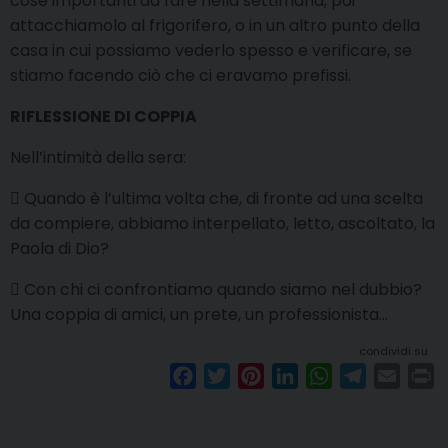
cose importanti da fare nella settimana, poi
attacchiamolo al frigorifero, o in un altro punto della
casa in cui possiamo vederlo spesso e verificare, se
stiamo facendo ciò che ci eravamo prefissi.
RIFLESSIONE DI COPPIA
Nell’intimità della sera:
 Quando è l’ultima volta che, di fronte ad una scelta
da compiere, abbiamo interpellato, letto, ascoltato, la
Paola di Dio?
 Con chi ci confrontiamo quando siamo nel dubbio?
Una coppia di amici, un prete, un professionista…
condividi su
F
T
P
L
W
T
E
P
a
w
i
i
h
e
m
r
c
i
n
n
a
l
a
i