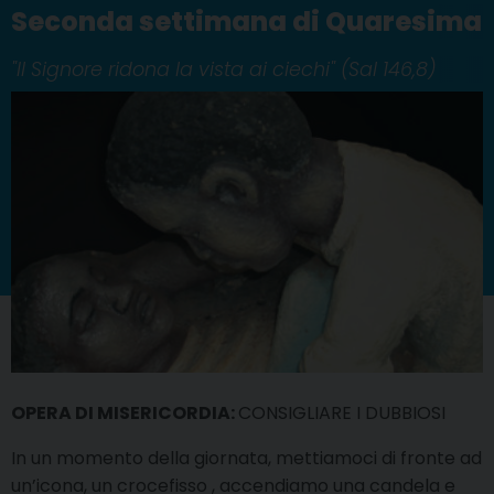
Seconda settimana di Quaresima
"Il Signore ridona la vista ai ciechi" (Sal 146,8)
OPERA DI MISERICORDIA:
CONSIGLIARE I DUBBIOSI
In un momento della giornata, mettiamoci di fronte ad
un’icona, un crocefisso , accendiamo una candela e