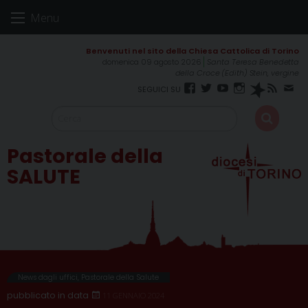
Skip
Menu
to
content
domenica 09 agosto 2026
Santa Teresa Benedetta
della Croce (Edith) Stein, vergine
Facebook
Twitter
YouTube
Instagram
Spreaker
RSS
New
FEED
Pastorale della
SALUTE
News dagli uffici
,
Pastorale della Salute
11 GENNAIO 2024