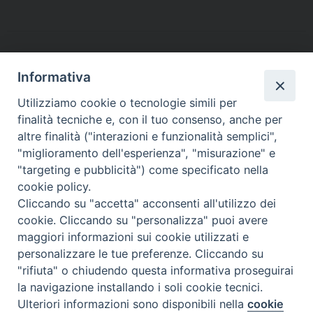
c
i
n
n
a
l
a
i
e
t
t
k
t
e
i
n
b
t
e
e
s
g
l
t
o
e
r
d
A
r
o
r
e
I
p
a
Informativa
k
s
n
p
m
Utilizziamo cookie o tecnologie simili per
t
finalità tecniche e, con il tuo consenso, anche per
altre finalità ("interazioni e funzionalità semplici",
Arcidiocesi di Torino
"miglioramento dell'esperienza", "misurazione" e
Ufficio per la Pastorale della Salute
"targeting e pubblicità") come specificato nella
Via dell'Arcivescovado, 12 - 10121 TORINO
cookie policy.
tel. 011.5156360 - fax 011.5156359
Cliccando su "accetta" acconsenti all'utilizzo dei
e-mail:
salute@diocesi.to.it
cookie. Cliccando su "personalizza" puoi avere
maggiori informazioni sui cookie utilizzati e
personalizzare le tue preferenze. Cliccando su
"rifiuta" o chiudendo questa informativa proseguirai
la navigazione installando i soli cookie tecnici.
Ulteriori informazioni sono disponibili nella
cookie
Preferenze Cookie