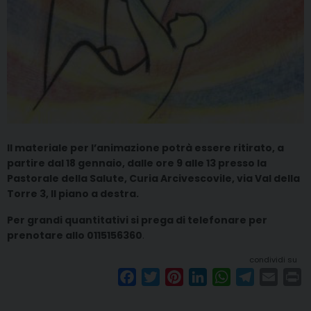
Il materiale per l’animazione potrà essere ritirato, a
partire dal 18 gennaio, dalle ore 9 alle 13 presso la
Pastorale della Salute, Curia Arcivescovile, via Val della
Torre 3, II piano a destra.
Per grandi quantitativi si prega di telefonare per
prenotare allo 0115156360
.
condividi su
F
T
P
L
W
T
E
P
a
w
i
i
h
e
m
r