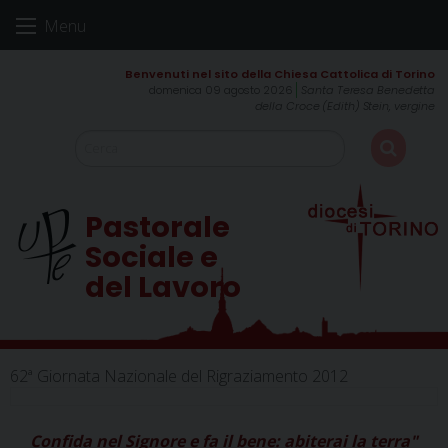
Skip
Menu
to
content
domenica 09 agosto 2026
Santa Teresa Benedetta
della Croce (Edith) Stein, vergine
Pastorale
Sociale e
del Lavoro
62ª Giornata Nazionale del Rigraziamento 2012
Confida nel Signore e fa il bene: abiterai la terra"