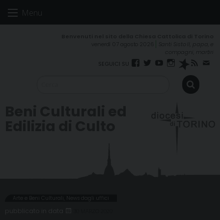
Skip
Menu
to
content
venerdì 07 agosto 2026
Santi Sisto II, papa, e
compagni, martiri
Facebook
Twitter
YouTube
Instagram
Spreaker
RSS
New
FEED
Beni Culturali ed
Edilizia di Culto
Arte e Beni Culturali
,
News dagli uffici
30 MARZO 2020