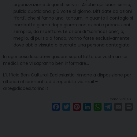
organizzazione di questi servizi. Anche qui: buon senso,
pulizia quotidiana, più volte al giorno. Diffidate da azioni
“forti”, che si fanno una-tantum, in quanto il contagio si
combatte giorno dopo giorno con azioni e precauzioni
semplici, da rispettare. Le azioni di “sanificazione”, o,
meglio, di pulizia a fondo, vanno fatte esclusivamente
dove abbia vissuto o lavorato una persona contagiata.
In ogni cosa lasciatevi guidare soprattutto dai vostri amici
medici, che vi sapranno ben informare…
L’Ufficio Beni Culturali Ecclesiastici rimane a disposizione per
ulteriori chiarimenti ed è reperibile via mail –
arte@diocesi.torino.it
condividi su
F
T
P
L
W
T
E
P
a
w
i
i
h
e
m
r
c
i
n
n
a
l
a
i
e
t
t
k
t
e
i
n