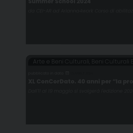
Summer School 2024
da CEI-AR ad Arianna4work Corso di abilita
Arte e Beni Culturali
,
Beni Culturali E
15 APRILE 2024
XL ConCorDato. 40 anni per “la pro
Dall'11 al 19 maggio si svolgerà l'edizione 20