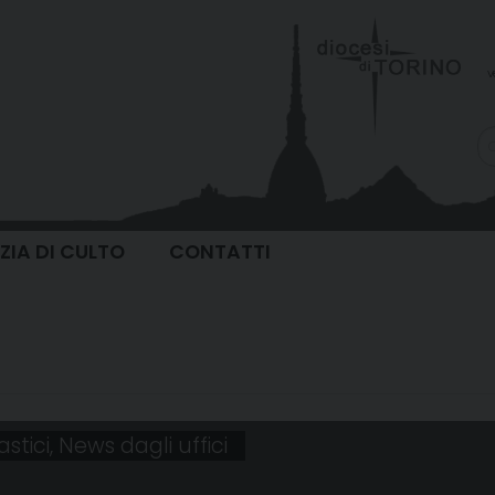
v
IZIA DI CULTO
CONTATTI
astici
,
News dagli uffici