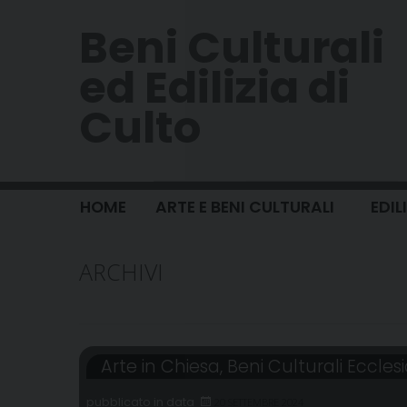
Skip
Beni Culturali
to
content
ed Edilizia di
Culto
HOME
ARTE E BENI CULTURALI
EDIL
ARCHIVI
Arte in Chiesa
,
Beni Culturali Ecclesi
20 SETTEMBRE 2024