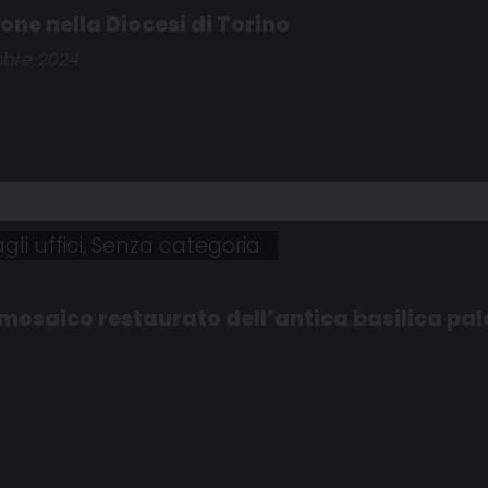
ione nella Diocesi di Torino
mbre 2024
li uffici
,
Senza categoria
 mosaico restaurato dell’antica basilica pa