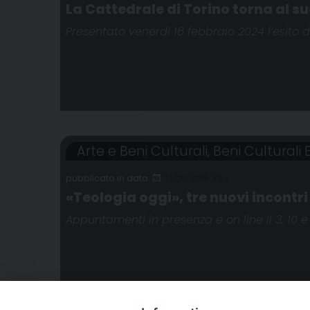
La Cattedrale di Torino torna al s
Presentato venerdì 16 febbraio 2024 l’esito d
Arte e Beni Culturali
,
Beni Culturali E
7 NOVEMBRE 2023
«Teologia oggi», tre nuovi incontri
Appuntamenti in presenza e on line il 3, 10