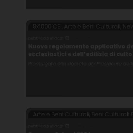
8x1000 CEI
,
Arte e Beni Culturali
,
New
2 MAGGIO 2024
Nuovo regolamento applicativo delle
ecclesiastici e dell’edilizia di culto
Promulgato con decreto del Presidente dell
Arte e Beni Culturali
,
Beni Culturali E
18 APRILE 2024