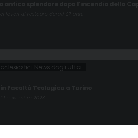
uo antico splendore dopo l’incendio della Ca
ei lavori di restauro durati 27 anni
cclesiastici
,
News dagli uffici
 in Facoltà Teologica a Torino
 e 21 novembre 2023