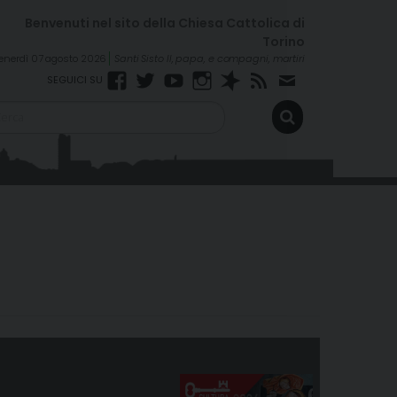
enerdì 07 agosto 2026
Santi Sisto II, papa, e compagni, martiri
Facebook
Twitter
YouTube
Instagram
Spreaker
RSS
Newsletter
FEED