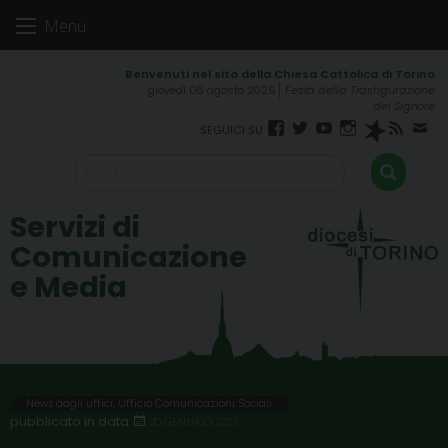
Skip
Menu
to
content
giovedì 06 agosto 2026
Festa della Trasfigurazione
del Signore
Facebook
Twitter
YouTube
Instagram
Spreaker
RSS
New
FEED
Servizi di
Comunicazione
e Media
News dagli uffici
,
Ufficio Comunicazioni Sociali
30 GENNAIO 2025