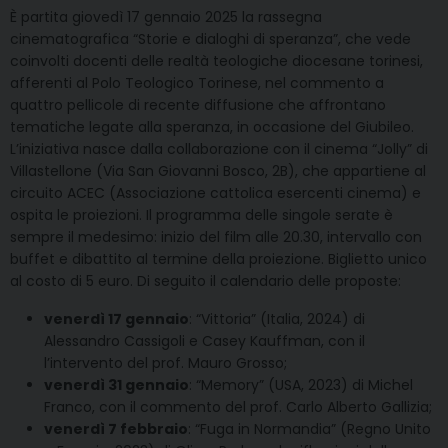
È partita giovedì 17 gennaio 2025 la rassegna
cinematografica “Storie e dialoghi di speranza”, che vede
coinvolti docenti delle realtà teologiche diocesane torinesi,
afferenti al Polo Teologico Torinese, nel commento a
quattro pellicole di recente diffusione che affrontano
tematiche legate alla speranza, in occasione del Giubileo.
L’iniziativa nasce dalla collaborazione con il cinema “Jolly” di
Villastellone (Via San Giovanni Bosco, 2B), che appartiene al
circuito ACEC (Associazione cattolica esercenti cinema) e
ospita le proiezioni. Il programma delle singole serate è
sempre il medesimo: inizio del film alle 20.30, intervallo con
buffet e dibattito al termine della proiezione. Biglietto unico
al costo di 5 euro. Di seguito il calendario delle proposte:
venerdì 17 gennaio
: “Vittoria” (Italia, 2024) di
Alessandro Cassigoli e Casey Kauffman, con il
l’intervento del prof. Mauro Grosso;
venerdì 31 gennaio
: “Memory” (USA, 2023) di Michel
Franco, con il commento del prof. Carlo Alberto Gallizia;
venerdì 7 febbraio
: “Fuga in Normandia” (Regno Unito