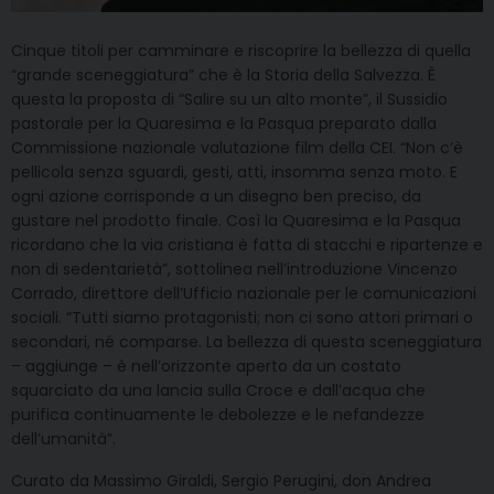
Cinque titoli per camminare e riscoprire la bellezza di quella
“grande sceneggiatura” che è la Storia della Salvezza. È
questa la proposta di “Salire su un alto monte”, il Sussidio
pastorale per la Quaresima e la Pasqua preparato dalla
Commissione nazionale valutazione film della CEI. “Non c’è
pellicola senza sguardi, gesti, atti, insomma senza moto. E
ogni azione corrisponde a un disegno ben preciso, da
gustare nel prodotto finale. Così la Quaresima e la Pasqua
ricordano che la via cristiana è fatta di stacchi e ripartenze e
non di sedentarietà”, sottolinea nell’introduzione Vincenzo
Corrado, direttore dell’Ufficio nazionale per le comunicazioni
sociali. “Tutti siamo protagonisti; non ci sono attori primari o
secondari, né comparse. La bellezza di questa sceneggiatura
– aggiunge – è nell’orizzonte aperto da un costato
squarciato da una lancia sulla Croce e dall’acqua che
purifica continuamente le debolezze e le nefandezze
dell’umanità”.
Curato da Massimo Giraldi, Sergio Perugini, don Andrea