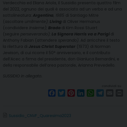
Verdecchia ed Eliana Ariola, il Sussidio presenta quattro film
del 2022, ognuno dei quali è associato ad un verbo e ad una
sottolineatura:
Argentina
, 1985
di Santiago Mitre
(ascoltare
umilmente)
;
Living
di Oliver Hermanus
(condividere
insieme)
;
Brado
di Kim Rossi Stuart
(seguire
perseverando)
;
La Signora Harris va a Parigi
di
Anthony Fabian (attendere
sperando)
. Ad arricchire il testo
la rilettura di
Jesus Christ Superstar
(1973) di Norman
Jewison, di cui ricorre il 50° anniversario, e il contributo
dell’Acec a firma del presidente, don Gianluca Bernardini, e
della responsabile dell’area pastorale, Arianna Prevedello.
SUSSIDIO in allegato.
condividi su
F
T
P
L
W
T
E
P
a
w
i
i
h
e
m
r
c
i
n
n
a
l
a
i
e
t
t
k
t
e
i
n
Sussidio_CNVF_Quaresima2023
b
t
e
e
s
g
l
t