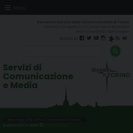
Skip
Menu
to
content
domenica 09 agosto 2026
Santa Teresa Benedetta
della Croce (Edith) Stein, vergine
Facebook
Twitter
YouTube
Instagram
Spreaker
RSS
New
FEED
Servizi di
Comunicazione
e Media
News dagli uffici
,
Ufficio Comunicazioni Sociali
22 MARZO 2023