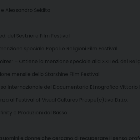
 e Alessandro Seidita
d. del Sestriere Film Festival
menzione speciale Popoli e Religioni Film Festival
mites” – Ottiene la menzione speciale alla XXII ed. del Reli
ione mensile dello Starshine Film Festival
orso Internazionale del Documentario Etnografico Vittorio
a al Festival of Visual Cultures Prospe(c)tiva B.r.i.o.
nfinity e Produzioni dal Basso
ti da uomini e donne che cercano di recuperare il senso pro