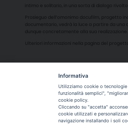
intimo e solitario, in una sorta di dialogo rivo
Prosieguo dell’omonimo docufilm, progetto ind
documentario, vedrà la luce a partire da una 
dunque concretamente alla sua realizzazione.
Ulteriori informazioni nella pagina del progett
Informativa
Utilizziamo cookie o tecnologie s
funzionalità semplici", "miglior
cookie policy.
Cliccando su "accetta" acconsent
Arcidiocesi di Torino
cookie utilizzati e personalizza
Ufficio per la Pastoral
navigazione installando i soli co
Via dell'Arcivescovado
tel. 011.5156300