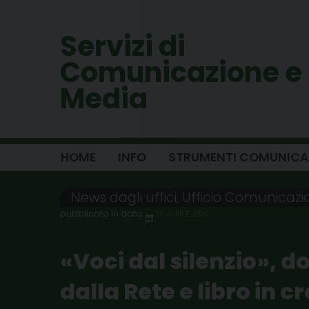
Skip
to
Servizi di
content
Comunicazione e
Media
HOME
INFO
STRUMENTI COMUNICA
News dagli uffici
,
Ufficio Comunicazio
16 APRILE 2020
«Voci dal silenzio», d
dalla Rete e libro in 