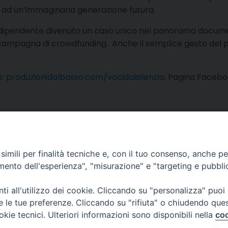
lto ad un’immaginaria generazione futura.
ipendente divenuto un caso unico nel panorama documentar
campagna di crowdfunding. Anche il semplice gesto del pr
o:
produzionidalbasso.com/vocidalsilenzio
; Pagina Faceb
imili per finalità tecniche e, con il tuo consenso, anche per 
amento dell'esperienza", "misurazione" e "targeting e pubbli
i all'utilizzo dei cookie. Cliccando su "personalizza" puoi
re le tue preferenze. Cliccando su "rifiuta" o chiudendo que
e delle Comunicazioni Sociali
okie tecnici. Ulteriori informazioni sono disponibili nella
coo
 12 - 10121 TORINO