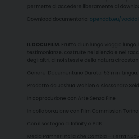
permette di accedere liberamente al download 
Download documentario:
openddb.eu/vocidals
IL DOCUFILM.
Frutto di un lungo viaggio lungo l
testimonianze, costruite nel silenzio e nel ra
degli altri, di noi stessi e della natura circos
Genere: Documentario Durata: 53 min. Lingua: 
Prodotto da Joshua Wahlen e Alessandro Seid
In coproduzione con Arte Senza Fine
In collaborazione con Film Commission Torin
Con il sostegno di Infinity e PdB
Media Partner: Italia che Cambia – Terra Nuov