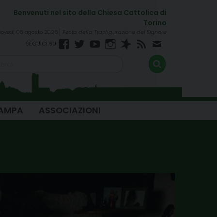
iovedì 06 agosto 2026
Festa della Trasfigurazione del Signore
Facebook
Twitter
YouTube
Instagram
Spreaker
RSS
Newsletter
FEED
TAMPA
ASSOCIAZIONI