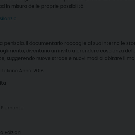
in misura delle proprie possibilità.
ilenzio
a penisola, il documentario raccoglie al suo interno le storie
ccoglimento, diventano un invito a prendere coscienza del
tante, suggerendo nuove strade e nuovi modi di abitare il m
Italiano Anno: 2018
ita
o Piemonte
a Edizioni