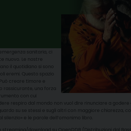
mergenza sanitaria, ci
e nuovo. Le nostre
ano il quotidiano si sono
coli eremi. Questo spazio
. Può creare timore e
 rassicurante, una forza
trumento con cui
ndere respiro dal mondo non vuol dire rinunciare a godere d
guardo su se stessi e sugli altri con maggiore chiarezza, 
 silenzio» e le parole dell’omonimo libro.
o streaming/download su OpenDDB (Distribuzioni dal Basso)