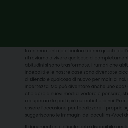
In un momento particolare come questo dell’e
ritroviamo a vivere qualcosa di completament
abitudini si sono trasformate. I rumori che abit
indeboliti e le nostre case sono diventate pic
di silenzio è qualcosa di nuovo per molti di noi
incertezza. Ma può diventare anche uno spazio
che apre a nuovi modi di vedere e pensare, s
recuperare le parti più autentiche di noi. Pre
essere l’occasione per focalizzare il proprio s
suggeriscono le immagini del docufilm «Voci dal
Il documentario è finalmente disponibile per l