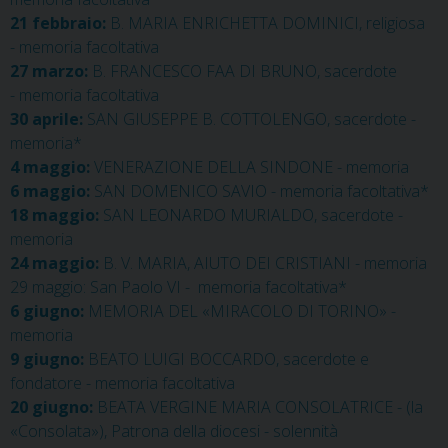
21 febbraio:
B. MARIA ENRICHETTA DOMINICI, religiosa
- memoria facoltativa
27 marzo:
B. FRANCESCO FAA DI BRUNO, sacerdote
- memoria facoltativa
30 aprile:
SAN GIUSEPPE B. COTTOLENGO, sacerdote -
memoria*
4 maggio:
VENERAZIONE DELLA SINDONE - memoria
6 maggio:
SAN DOMENICO SAVIO - memoria facoltativa*
18 maggio:
SAN LEONARDO MURIALDO, sacerdote -
memoria
24 maggio:
B. V. MARIA, AIUTO DEI CRISTIANI - memoria
29 maggio:
San Paolo VI - memoria facoltativa*
6 giugno:
MEMORIA DEL «MIRACOLO DI TORINO» -
memoria
9 giugno:
BEATO LUIGI BOCCARDO, sacerdote e
fondatore - memoria facoltativa
20 giugno:
BEATA VERGINE MARIA CONSOLATRICE - (la
«Consolata»), Patrona della diocesi - solennità