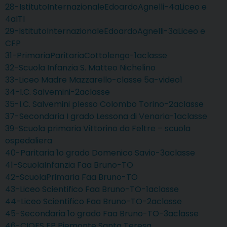
28-IstitutoInternazionaleEdoardoAgnelli-4aLiceo e
4aITI
29-IstitutoInternazionaleEdoardoAgnelli-3aLiceo e
CFP
31-PrimariaParitariaCottolengo-1aclasse
32-Scuola Infanzia S. Matteo Nichelino
33-Liceo Madre Mazzarello-classe 5a-video1
34-I.C. Salvemini-2aclasse
35-I.C. Salvemini plesso Colombo Torino-2aclasse
37-Secondaria I grado Lessona di Venaria-1aclasse
39-Scuola primaria Vittorino da Feltre – scuola
ospedaliera
40-Paritaria 1o grado Domenico Savio-3aclasse
41-ScuolaInfanzia Faa Bruno-TO
42-ScuolaPrimaria Faa Bruno-TO
43-Liceo Scientifico Faa Bruno-TO-1aclasse
44-Liceo Scientifico Faa Bruno-TO-2aclasse
45-Secondaria 1o grado Faa Bruno-TO-3aclasse
46-CIOFS FP Piemonte Santa Teresa