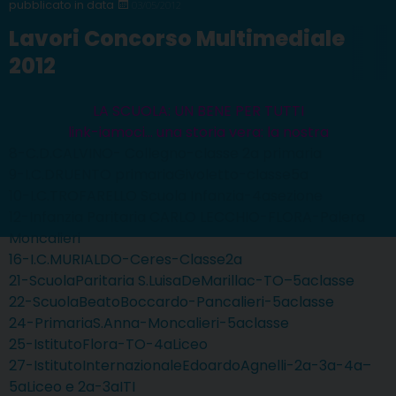
03/05/2012
Lavori Concorso Multimediale
2012
LA SCUOLA: UN BENE PER TUTTI
link-iamoci… una storia vera: la nostra
8-C.D.CALVINO- Collegno-classe 2a primaria
9-I.C.DRUENTO primariaGivoletto-classe5a
10-I.C.TROFARELLO Scuola Infanzia-4asezione
12-Infanzia Paritaria CARLO LECCHIO-FLORA-Palera
Moncalieri
16-I.C.MURIALDO-Ceres-Classe2a
21-ScuolaParitaria S.LuisaDeMarillac-TO–5aclasse
22-ScuolaBeatoBoccardo-Pancalieri-5aclasse
24-PrimariaS.Anna-Moncalieri-5aclasse
25-IstitutoFlora-TO-4aLiceo
27-IstitutoInternazionaleEdoardoAgnelli-2a-3a-4a–
5aLiceo e 2a-3aITI