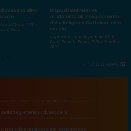
diocesana IdRC
Disposizioni relative
M
escovo
all’idoneità all’insegnamento
d
della Religione Cattolica nella
D
obre 2025 ore 17,30 -
scuola
si S. Volto
d
approvate e promulgate da S.E. il
Card. Roberto Repole il 29 settembre
2025
» TUTTE LE NEWS
rrenza 1° settembre 2026 il dott. Marco SALZA è nominato...
 della Segreteria arcivescovile
enerdì 28 agosto 2026 compresi: la Curia metropolitana e...
s. Nosiglia presieduta dall’arcivescovo