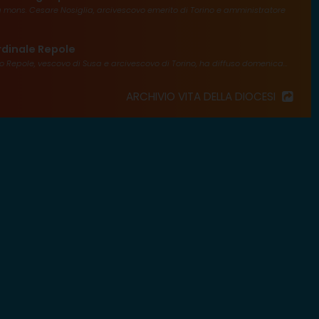
va mons. Cesare Nosiglia, arcivescovo emerito di Torino e amministratore
rdinale Repole
o Repole, vescovo di Susa e arcivescovo di Torino, ha diffuso domenica...
ARCHIVIO VITA DELLA DIOCESI