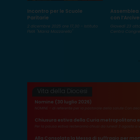
l’IRC per
Incontro per le Scuole
Assemblea 
aggio
Paritarie
con l’Arciv
2 dicembre 2025 ore 17,30 - Istituto
Giovedì 23 ott
FMA "Maria Mazzarello"
Centro Congres
d alunni e
 di
Vita della Diocesi
Nomine (30 luglio 2026)
NOMINE – di referente per la pastorale della salute Con deco
Chiusura estiva della Curia metropolitana e
Per la pausa estiva resteranno chiusi da lunedì 3 agosto a v
Alla Consolata la Messa di suffragio per mon