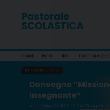
Skip
to
Pastorale
content
SCOLASTICA
HOME
INFO
IRC
PASTORALE S
in primo piano
Convegno “Mission
Insegnante”
9 maggio 2026, Centro Congressi "