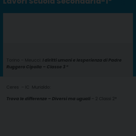
Lavori Scuola Secondaria-1°
Torino – Meucci:
I diritti umani e lesperienza di Padre
Ruggero Cipolla – Classe 3 °
Ceres – IC Murialdo
:
Trova le differenze – Diversi ma uguali
– 2 Classi 2°