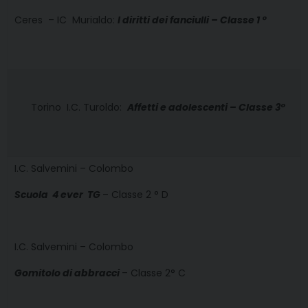
Ceres – IC Murialdo:
I diritti dei fanciulli – Classe 1 °
Torino  I.C. Turoldo:
Affetti e adolescenti – Classe 3°
I.C. Salvemini – Colombo
Scuola 4 ever  TG
– Classe 2 ° D
I.C. Salvemini – Colombo
Gomitolo di abbracci
– Classe 2° C