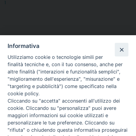
1
Informativa
Utilizziamo cookie o tecnologie simili per
finalità tecniche e, con il tuo consenso, anche per
altre finalità ("interazioni e funzionalità semplici",
Arcidiocesi di Torino
"miglioramento dell'esperienza", "misurazione" e
Ufficio Pastorale della Scuola e dell'Educazione Cattolica
"targeting e pubblicità") come specificato nella
Via dell'Arcivescovado, 12 - 10121 TORINO
cookie policy.
tel. 011.5156452 - fax 011.5156455
Cliccando su "accetta" acconsenti all'utilizzo dei
e-mail:
irc.scuola@diocesi.to.it
cookie. Cliccando su "personalizza" puoi avere
maggiori informazioni sui cookie utilizzati e
personalizzare le tue preferenze. Cliccando su
"rifiuta" o chiudendo questa informativa proseguirai