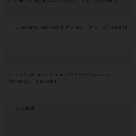
I.C. Druento  Secondaria 1° Grado – 3° E – 23 studenti
I.C. Druento  Secondaria 1° Grado – 3° C – 27 studenti
Casa di Carità Arti e Mestieri TO – 3°E Operatore
Elettronico – 14 studenti
I.C. Cairoli