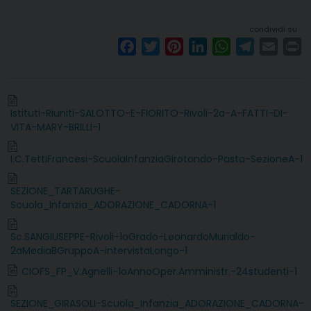
condividi su
F
T
P
L
W
T
E
P
a
w
i
i
h
e
m
r
c
i
n
n
a
l
a
i
e
t
t
k
t
e
i
n
Istituti-Riuniti-SALOTTO-E-FIORITO-Rivoli-2a-A-FATTI-DI-
b
t
e
e
s
g
l
t
VITA-MARY-BRILLI-1
o
e
r
d
A
r
o
r
e
I
p
a
I.C.TettiFrancesi-ScuolaInfanziaGirotondo-Pasta-SezioneA-1
k
s
n
p
m
t
SEZIONE_TARTARUGHE-
Scuola_Infanzia_ADORAZIONE_CADORNA-1
Sc.SANGIUSEPPE-Rivoli-1oGrado-LeonardoMurialdo-
2aMediaBGruppoA-intervistaLongo-1
CIOFS_FP_V.Agnelli-1oAnnoOper.Amministr.-24studenti-1
SEZIONE_GIRASOLI-Scuola_Infanzia_ADORAZIONE_CADORNA-