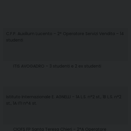
C.F.P. Auxilium Lucento – 2° Operatore Servizi Vendita – 14
studenti
ITIS AVOGADRO – 3 studenti e 2 ex studenti
Istituto Internazionale E. AGNELLI – 1A L.S. n°2 st., 1B L.S. n°2
st., 1A ITI n°4 st.
CIOFS FP Santa Teresa Chieri – 2°A Operatore