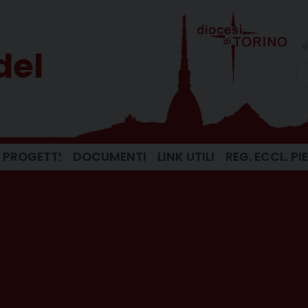
g
del
PROGETTI
DOCUMENTI
LINK UTILI
REG. ECCL. P