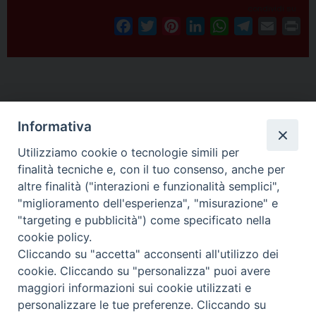
t
condividi su
F
T
P
L
W
T
E
P
a
w
i
i
h
e
m
r
c
i
n
n
a
l
a
i
e
t
t
k
t
e
i
n
P
b
t
e
e
s
g
l
t
o
o
e
r
d
A
r
Informativa
s
o
r
e
I
p
a
t
Utilizziamo cookie o tecnologie simili per
k
s
n
p
m
N
finalità tecniche e, con il tuo consenso, anche per
t
altre finalità ("interazioni e funzionalità semplici",
a
Arcidiocesi di Torino
"miglioramento dell'esperienza", "misurazione" e
v
Ufficio per la Pastorale Sociale e del Lavoro
"targeting e pubblicità") come specificato nella
i
Via dell'Arcivescovado, 12 - 10121 TORINO
cookie policy.
g
tel. 011.5156355 - fax 011.5156359
Cliccando su "accetta" acconsenti all'utilizzo dei
e-mail:
lavoro@diocesi.to.it
a
cookie. Cliccando su "personalizza" puoi avere
t
maggiori informazioni sui cookie utilizzati e
personalizzare le tue preferenze. Cliccando su
i