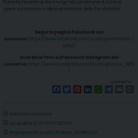
Durante l’evento si darà luogo alla proiezione di tutte le
opere a concorso e alla premiazione delle tre vincitrici.
Segui la pagina Facebook del
concorso:
https://www.facebook.com/scattopositivoUPSLT
orino/
Guarda le foto sull’account Instagram del
concorso:
https://www.instagram.com/scattopositivo_2019
/
condividi su
F
T
P
L
W
T
E
P
a
w
i
i
h
e
m
r
c
i
n
n
a
l
a
i
e
t
t
k
t
e
i
n
Volantino concorso
b
t
e
e
s
g
l
t
Locandina SCATTO POSITIVO
o
e
r
d
A
r
Regolamento Scatto Positivo_DEFINITIVO
o
r
e
I
p
a