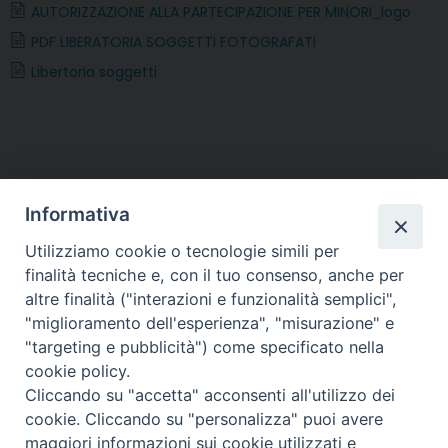
AUTORIZZAZIONE ALLA PARTECIPAZIONE PER MINORI_logo
k
s
n
p
m
PDF LIBERATORIA SOGGETTI FOTOGRAFATI
t
Libertoria soggetti
Informativa
Utilizziamo cookie o tecnologie simili per
finalità tecniche e, con il tuo consenso, anche per
altre finalità ("interazioni e funzionalità semplici",
Arcidiocesi di Torino
"miglioramento dell'esperienza", "misurazione" e
Ufficio per la Pastorale Sociale e del Lavoro
"targeting e pubblicità") come specificato nella
Via dell'Arcivescovado, 12 - 10121 TORINO
cookie policy.
tel. 011.5156355 - fax 011.5156359
Cliccando su "accetta" acconsenti all'utilizzo dei
e-mail:
lavoro@diocesi.to.it
cookie. Cliccando su "personalizza" puoi avere
maggiori informazioni sui cookie utilizzati e