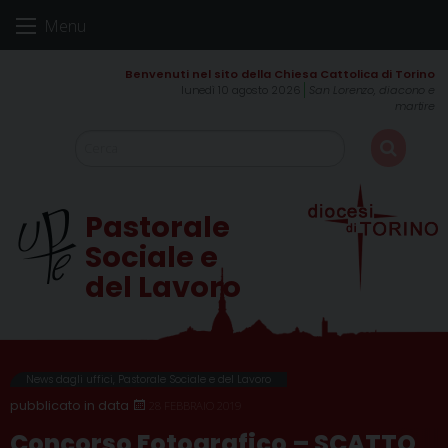
Skip
Menu
to
content
lunedì 10 agosto 2026
San Lorenzo, diacono e
martire
Pastorale
Sociale e
del Lavoro
News dagli uffici
,
Pastorale Sociale e del Lavoro
28 FEBBRAIO 2019
Concorso Fotografico – SCATTO