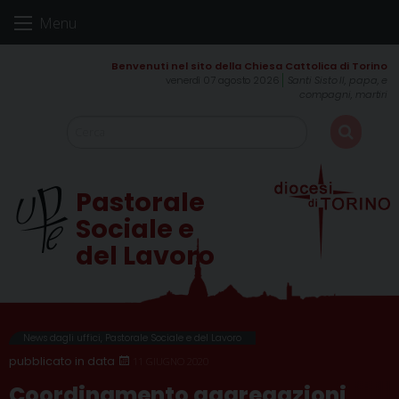
Skip
Menu
to
content
venerdì 07 agosto 2026
Santi Sisto II, papa, e
compagni, martiri
Pastorale
Sociale e
del Lavoro
News dagli uffici
,
Pastorale Sociale e del Lavoro
11 GIUGNO 2020
Coordinamento aggregazioni