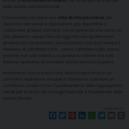
anche all’
economia circolare
che va ampliata, a partire
dalle nostre comunità locali.
È necessario riscoprire uno
stile di vita più sobrio
, più
rispettoso dei servizi a disposizione, più disponibile a
collaborare al bene comune: con la speranza che tutto ciò
che abbiamo vissuto fino ad oggi non sia rapidamente
dimenticato ed evitando una ripartenza che può rivelare il
desiderio di cambiare tutto… senza cambiare nulla. Siamo
persone non solo individui, ci possiamo salvare ma solo
insieme: speriamo di ricordarlo anche passata la paura.
Avvertiamo che la nostra rete risulta importante in un
cammino realmente sinodale e forniremo volentieri un
contributo corale come Coordinamento delle Aggregazioni
Laicali per il Forum dei Consigli Pastorale e Presbiterale della
nostra Diocesi.
condividi su
F
T
P
L
W
T
E
P
a
w
i
i
h
e
m
r