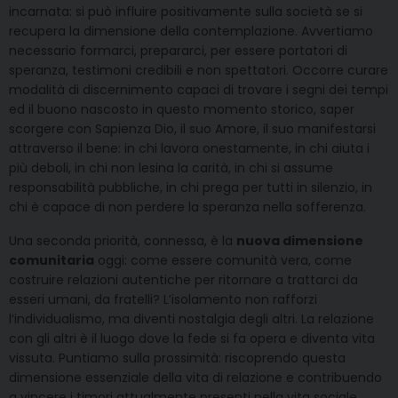
incarnata: si può influire positivamente sulla società se si
recupera la dimensione della contemplazione. Avvertiamo
necessario formarci, prepararci, per essere portatori di
speranza, testimoni credibili e non spettatori. Occorre curare
modalità di discernimento capaci di trovare i segni dei tempi
ed il buono nascosto in questo momento storico, saper
scorgere con Sapienza Dio, il suo Amore, il suo manifestarsi
attraverso il bene: in chi lavora onestamente, in chi aiuta i
più deboli, in chi non lesina la carità, in chi si assume
responsabilità pubbliche, in chi prega per tutti in silenzio, in
chi è capace di non perdere la speranza nella sofferenza.
Una seconda priorità, connessa, è la
nuova dimensione
comunitaria
oggi: come essere comunità vera, come
costruire relazioni autentiche per ritornare a trattarci da
esseri umani, da fratelli? L’isolamento non rafforzi
l’individualismo, ma diventi nostalgia degli altri. La relazione
con gli altri è il luogo dove la fede si fa opera e diventa vita
vissuta. Puntiamo sulla prossimità: riscoprendo questa
dimensione essenziale della vita di relazione e contribuendo
a vincere i timori attualmente presenti nella vita sociale.