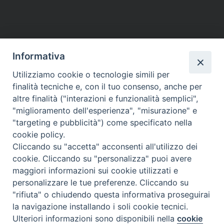
c
i
n
n
a
l
a
i
e
t
t
k
t
e
i
n
b
t
e
e
s
g
l
t
o
e
r
d
A
r
o
r
e
I
p
a
Informativa
k
s
n
p
m
Utilizziamo cookie o tecnologie simili per
t
finalità tecniche e, con il tuo consenso, anche per
altre finalità ("interazioni e funzionalità semplici",
Arcidiocesi di Torino
"miglioramento dell'esperienza", "misurazione" e
Ufficio per la Pastorale Sociale e del Lavoro
"targeting e pubblicità") come specificato nella
Via dell'Arcivescovado, 12 - 10121 TORINO
cookie policy.
tel. 011.5156355 - fax 011.5156359
Cliccando su "accetta" acconsenti all'utilizzo dei
e-mail:
lavoro@diocesi.to.it
cookie. Cliccando su "personalizza" puoi avere
maggiori informazioni sui cookie utilizzati e
personalizzare le tue preferenze. Cliccando su
"rifiuta" o chiudendo questa informativa proseguirai
la navigazione installando i soli cookie tecnici.
Ulteriori informazioni sono disponibili nella
cookie
Preferenze Cookie