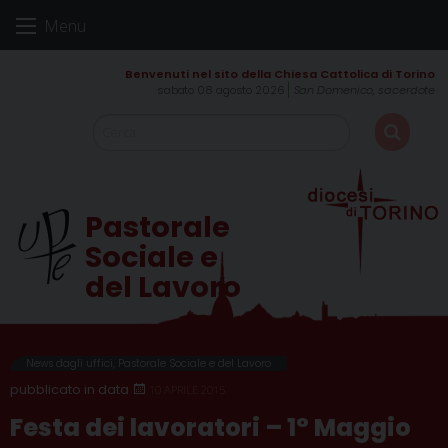
Skip
Menu
to
content
sabato 08 agosto 2026
San Domenico, sacerdote
Pastorale
Sociale e
del Lavoro
News dagli uffici
,
Pastorale Sociale e del Lavoro
10 APRILE 2015
Festa dei lavoratori – 1° Maggio