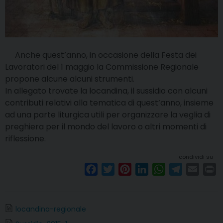
Anche quest’anno, in occasione della Festa dei
Lavoratori del 1 maggio la Commissione Regionale
propone alcune alcuni strumenti.
In allegato trovate la locandina, il sussidio con alcuni
contributi relativi alla tematica di quest’anno, insieme
ad una parte liturgica utili per organizzare la veglia di
preghiera per il mondo del lavoro o altri momenti di
riflessione.
condividi su
F
T
P
L
W
T
E
P
a
w
i
i
h
e
m
r
c
i
n
n
a
l
a
i
e
t
t
k
t
e
i
n
locandina-regionale
b
t
e
e
s
g
l
t