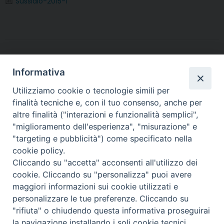
Sussidio-2015-1
o
e
r
d
A
r
o
r
e
I
p
a
k
s
n
p
m
t
Informativa
Utilizziamo cookie o tecnologie simili per
finalità tecniche e, con il tuo consenso, anche per
altre finalità ("interazioni e funzionalità semplici",
Arcidiocesi di Torino
"miglioramento dell'esperienza", "misurazione" e
Ufficio per la Pastorale Sociale e del Lavoro
"targeting e pubblicità") come specificato nella
Via dell'Arcivescovado, 12 - 10121 TORINO
cookie policy.
tel. 011.5156355 - fax 011.5156359
Cliccando su "accetta" acconsenti all'utilizzo dei
e-mail:
lavoro@diocesi.to.it
cookie. Cliccando su "personalizza" puoi avere
maggiori informazioni sui cookie utilizzati e
personalizzare le tue preferenze. Cliccando su
"rifiuta" o chiudendo questa informativa proseguirai
la navigazione installando i soli cookie tecnici.