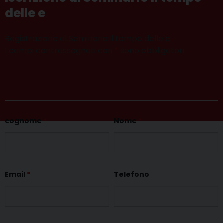
delle e
Registrazione al Seminario Il tempo delle e
I campi contrassegnati con
*
sono obbligatori.
cognome
*
Nome
*
Email
*
Telefono