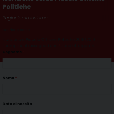
Politiche
Regioniamo insieme
iscrizione corso
Iscrizione a Piccole Officine Politiche 2018/2019
I campi contrassegnati con
*
sono obbligatori.
Cognome
*
Nome
*
Data di nascita