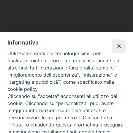
a
w
i
i
h
e
m
r
c
i
n
n
a
l
a
i
e
t
t
k
t
e
i
n
b
t
e
e
s
g
l
t
o
e
r
d
A
r
o
r
e
I
p
a
Informativa
k
s
n
p
m
Utilizziamo cookie o tecnologie simili per
t
finalità tecniche e, con il tuo consenso, anche per
altre finalità ("interazioni e funzionalità semplici",
Arcidiocesi di Torino
"miglioramento dell'esperienza", "misurazione" e
Ufficio per la Pastorale Sociale e del Lavoro
"targeting e pubblicità") come specificato nella
Via dell'Arcivescovado, 12 - 10121 TORINO
cookie policy.
tel. 011.5156355 - fax 011.5156359
Cliccando su "accetta" acconsenti all'utilizzo dei
e-mail:
lavoro@diocesi.to.it
cookie. Cliccando su "personalizza" puoi avere
maggiori informazioni sui cookie utilizzati e
personalizzare le tue preferenze. Cliccando su
"rifiuta" o chiudendo questa informativa proseguirai
la navigazione installando i soli cookie tecnici.