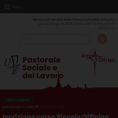
Skip
Menu
to
content
giovedì 06 agosto 2026
Festa della Trasfigurazione
del Signore
Pastorale
Sociale e
del Lavoro
Senza categoria
6 NOVEMBRE 2018
Iscrizione corso Piccole Officine