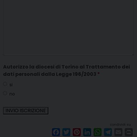
Autorizzo la diocesi di Torino al Trattamento dei
dati personali dalla Legge 196/2003
*
si
no
condividi su
F
T
P
L
W
T
E
P