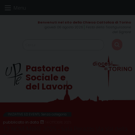
Skip
Menu
to
content
giovedì 06 agosto 2026
Festa della Trasfigurazione
del Signore
Pastorale
Sociale e
del Lavoro
INIZIATIVE ED EVENTI
,
Senza categoria
14 OTTOBRE 2025
12 NOVEMBRE 2025 - Sala Perazzo Via Val della