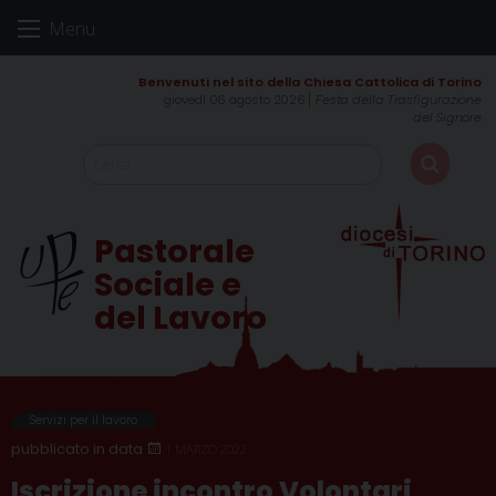
Skip
Menu
to
content
giovedì 06 agosto 2026
Festa della Trasfigurazione
del Signore
Pastorale
Sociale e
del Lavoro
Servizi per il lavoro
1 MARZO 2022
Iscrizione incontro Volontari