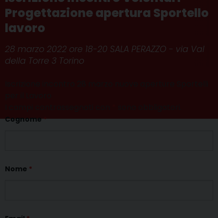
Progettazione apertura Sportello
lavoro
28 marzo 2022 ore 18-20 SALA PERAZZO - via Val
della Torre 3 Torino
Iscrizione incontro 28 marzo nuove aperture Sportelli
per il Lavoro
I campi contrassegnati con
*
sono obbligatori.
Cognome
*
Nome
*