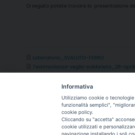
Di seguito potete trovare la presentazione de
Laboratorio_SVALUTO-FERRO
Testimonianza-veglia-solidarieta_28-april
Presentazione-sintetica-LAB
Informativa
Utilizziamo cookie o tecnologie s
funzionalità semplici", "miglior
cookie policy.
Cliccando su "accetta" acconsent
Arcidiocesi di Torino
cookie utilizzati e personalizza
Ufficio per la Pastoral
navigazione installando i soli co
Via dell'Arcivescovado,