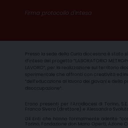
Firma protocollo d'Intesa
Presso la sede della Curia diocesana è stato si
d’intesa del progetto “LABORATORIO METRO
LAVORO”, p
er la realizzazione sul territorio d
sperimentale che affronti con creatività ed in
“dell’educazione al lavoro dei giovani e della 
disoccupazione”.
Erano presenti per l’Arcidiocesi di Torino, S.
Franco Sivera (direttore) e Alessandro Svalut
Gli Enti che hanno formalmente aderito “con 
Torino, Fondazione don Mario Operti, Azione Ca