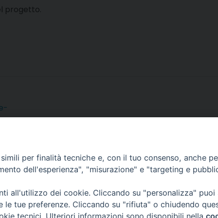
l progetto.
e-
imili per finalità tecniche e, con il tuo consenso, anche per 
amento dell'esperienza", "misurazione" e "targeting e pubbli
i all'utilizzo dei cookie. Cliccando su "personalizza" puoi
re le tue preferenze. Cliccando su "rifiuta" o chiudendo que
e Sociale e del Lavoro
okie tecnici. Ulteriori informazioni sono disponibili nella
coo
 12 - 10121 TORINO