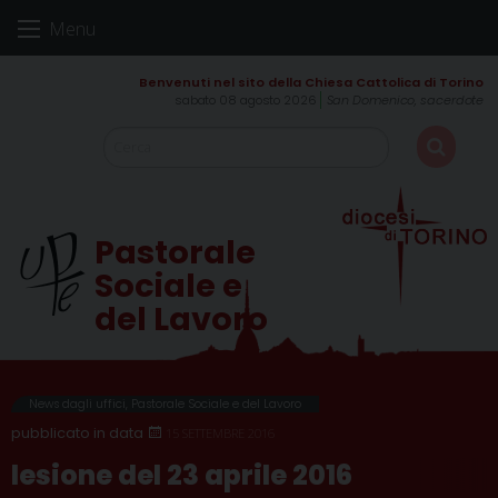
Skip
Menu
to
content
sabato 08 agosto 2026
San Domenico, sacerdote
Pastorale
Sociale e
del Lavoro
News dagli uffici
,
Pastorale Sociale e del Lavoro
15 SETTEMBRE 2016
lesione del 23 aprile 2016