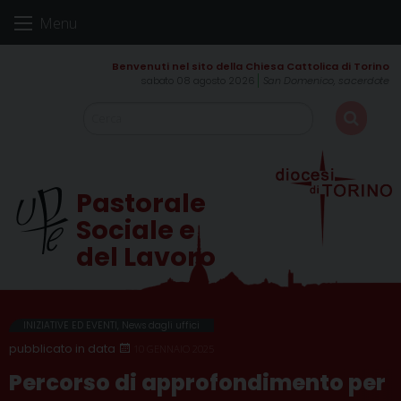
Skip
Menu
to
content
sabato 08 agosto 2026
San Domenico, sacerdote
Pastorale
Sociale e
del Lavoro
INIZIATIVE ED EVENTI
,
News dagli uffici
10 GENNAIO 2025
Percorso di approfondimento per