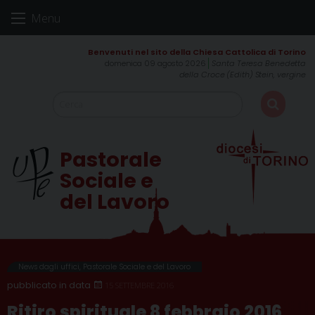
Skip
Menu
to
content
domenica 09 agosto 2026
Santa Teresa Benedetta
della Croce (Edith) Stein, vergine
Pastorale
Sociale e
del Lavoro
News dagli uffici
,
Pastorale Sociale e del Lavoro
15 SETTEMBRE 2016
Ritiro spirituale 8 febbraio 2016