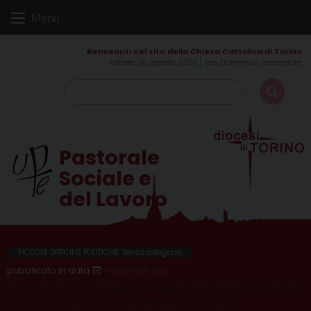
Skip
Menu
to
content
sabato 08 agosto 2026
San Domenico, sacerdote
Pastorale
Sociale e
del Lavoro
PICCOLE OFFICINE POLITICHE
,
Senza categoria
7 NOVEMBRE 2025
incontri di condivisione e approfondimento rivolti
a coloro che sono impegnati in politica