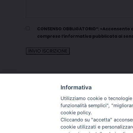
CONSENSO OBBLIGATORIO*: «Acconsento al tr
compreso l’informativa pubblicata ai sens
Informativa
Utilizziamo cookie o tecnologie s
funzionalità semplici", "miglior
cookie policy.
Cliccando su "accetta" acconsent
Arcidiocesi di Torino
cookie utilizzati e personalizza
Ufficio per la Pastoral