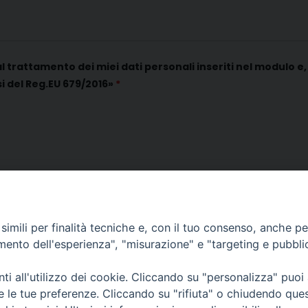
attamento dei miei dati personali inseriti nel modulo e, 
i del Reg.EU 679/2016»
*
imili per finalità tecniche e, con il tuo consenso, anche per 
amento dell'esperienza", "misurazione" e "targeting e pubbli
i all'utilizzo dei cookie. Cliccando su "personalizza" puoi
re le tue preferenze. Cliccando su "rifiuta" o chiudendo que
e Sociale e del Lavoro