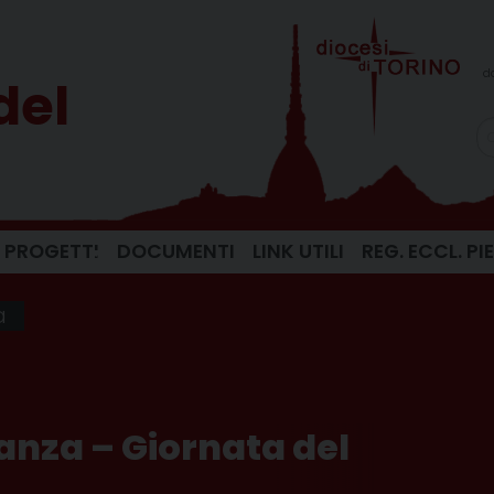
d
del
PROGETTI
DOCUMENTI
LINK UTILI
REG. ECCL. P
a
ranza – Giornata del