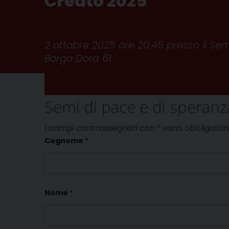
Creato 2025
2 ottobre 2025 ore 20:45 presso il Ser
Borgo Dora 61
Semi di pace e di speranz
I campi contrassegnati con
*
sono obbligatori
Cognome
*
Nome
*