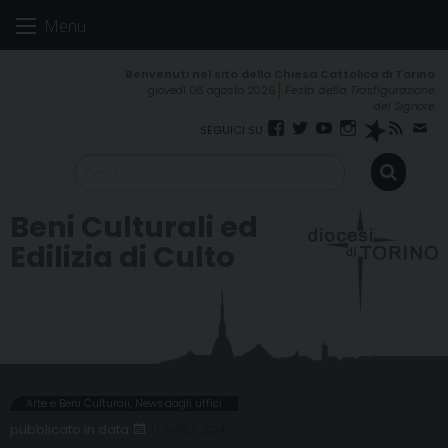
Skip
Menu
to
content
giovedì 06 agosto 2026
Festa della Trasfigurazione
del Signore
Facebook
Twitter
YouTube
Instagram
Spreaker
RSS
New
FEED
Beni Culturali ed
Edilizia di Culto
Arte e Beni Culturali
,
News dagli uffici
11 APRILE 2024