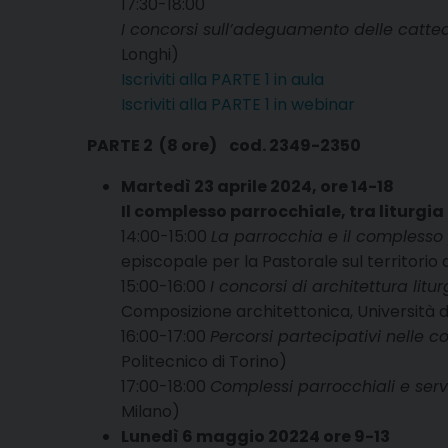
17:30-18:00
I concorsi sull’adeguamento delle catted
Longhi)
Iscriviti alla PARTE 1 in aula
Iscriviti alla PARTE 1 in webinar
PARTE 2 (8 ore) cod. 2349-2350
Martedì 23 aprile 2024, ore 14-18
Il complesso parrocchiale, tra liturgia 
14:00-15:00
La parrocchia e il complesso p
episcopale per la Pastorale sul territorio 
15:00-16:00
I concorsi di architettura litu
Composizione architettonica, Università 
16:00-17:00
Percorsi partecipativi nelle c
Politecnico di Torino)
17:00-18:00
Complessi parrocchiali e serviz
Milano)
Lunedì 6 maggio 20224 ore 9-13