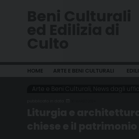
Skip
Beni Culturali
to
content
ed Edilizia di
Culto
HOME
ARTE E BENI CULTURALI
EDIL
Arte e Beni Culturali
,
News dagli uffic
30 MARZO 2024
Liturgia e architettura
chiese e il patrimonio