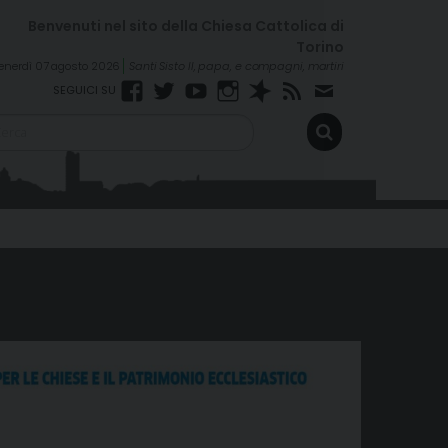
enerdì 07 agosto 2026
Santi Sisto II, papa, e compagni, martiri
Facebook
Twitter
YouTube
Instagram
Spreaker
RSS
Newsletter
FEED