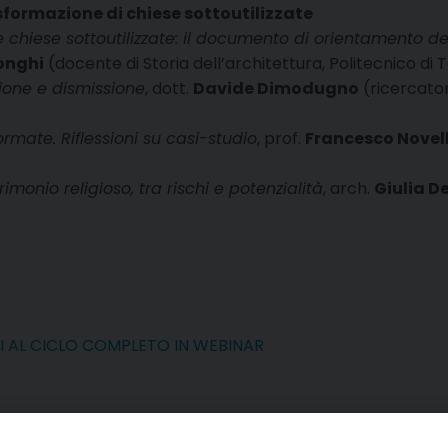
rasformazione di chiese sottoutilizzate
le chiese sottoutilizzate: il documento di orientamento de
onghi
(docente di Storia dell’architettura, Politecnico di 
sione e dismissione
, dott.
Davide Dimodugno
(ricercator
rmate. Riflessioni su casi-studio
, prof.
Francesco Novel
imonio religioso, tra rischi e potenzialità
, arch.
Giulia D
TI AL CICLO COMPLETO IN WEBINAR