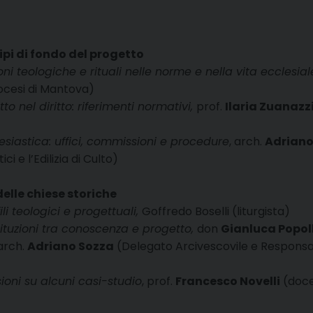
pi di fondo del progetto
oni teologiche e rituali nelle norme e nella vita ecclesial
diocesi di Mantova)
to nel diritto: riferimenti normativi,
prof.
Ilaria Zuanazz
esiastica: uffici, commissioni e procedure
, arch.
Adriano
i e l’Edilizia di Culto)
elle chiese storiche
li teologici e progettuali,
Goffredo Boselli (liturgista)
stituzioni tra conoscenza e progetto,
don
Gianluca Popol
 arch.
Adriano Sozza
(Delegato Arcivescovile e Responsabile
ioni su alcuni casi-studio
, prof.
Francesco Novelli
(docen