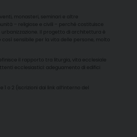
nventi, monasteri, seminari e altre
tà – religiose e civili – perché costituisce
e urbanizzazione. Il progetto di architettura è
e così sensibile per la vita delle persone, molto
nisce il rapporto tra liturgia, vita ecclesiale
tenti ecclesiastici: adeguamento di edifici
 o 2 (iscrizioni dai link all’interno del