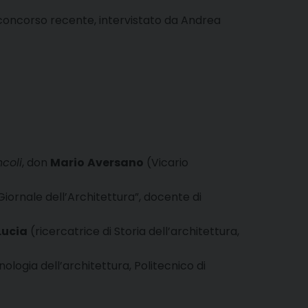
 concorso recente, intervistato da Andrea
ncoli
, don
Mario
Aversano
(Vicario
 Giornale dell’Architettura”, docente di
Lucia
(ricercatrice di Storia dell’architettura,
ologia dell’architettura, Politecnico di