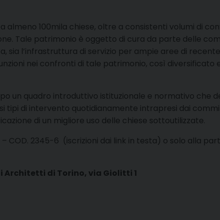
onta almeno 100mila chiese, oltre a consistenti volumi di co
ne. Tale patrimonio è oggetto di cura da parte delle comuni
ca, sia l’infrastruttura di servizio per ampie aree di recent
nzioni nei confronti di tale patrimonio, così diversificato 
opo un quadro introduttivo istituzionale e normativo che defi
i tipi di intervento quotidianamente intrapresi dai commit
icazione di un migliore uso delle chiese sottoutilizzate.
 COD. 2345-6 (iscrizioni dai link in testa) o solo alla parte 1
Architetti di Torino, via Giolitti 1