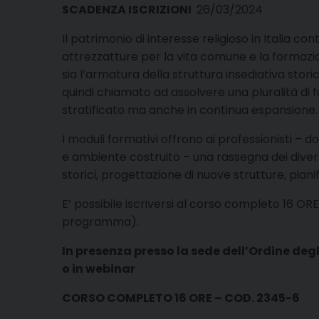
SCADENZA ISCRIZIONI
26/03/2024
Il patrimonio di interesse religioso in Italia c
attrezzatture per la vita comune e la formazio
sia l’armatura della struttura insediativa stori
quindi chiamato ad assolvere una pluralità di fu
stratificato ma anche in continua espansione.
I moduli formativi offrono ai professionisti – d
e ambiente costruito – una rassegna dei divers
storici, progettazione di nuove strutture, pianif
E’ possibile iscriversi al corso completo 16 ORE –
programma).
In presenza presso la sede dell’Ordine degli 
o in webinar
CORSO COMPLETO 16 ORE – COD. 2345-6