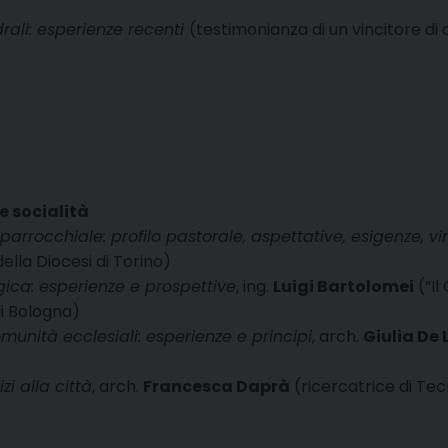
rali: esperienze recenti
(testimonianza di un vincitore di
e socialità
arrocchiale: profilo pastorale, aspettative, esigenze, vi
della Diocesi di Torino)
rgica: esperienze e prospettive
, ing.
Luigi Bartolomei
(“Il
di Bologna)
omunità ecclesiali: esperienze e principi
, arch.
Giulia De 
i alla città
, arch.
Francesca Daprà
(ricercatrice di Tecn