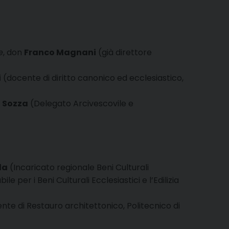
e
, don
Franco Magnani
(già direttore
i
(docente di diritto canonico ed ecclesiastico,
 Sozza
(Delegato Arcivescovile e
la
(Incaricato regionale Beni Culturali
 per i Beni Culturali Ecclesiastici e l’Edilizia
te di Restauro architettonico, Politecnico di