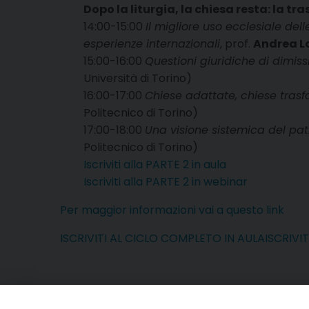
Dopo la liturgia, la chiesa resta: la t
14:00-15:00
Il migliore uso ecclesiale del
esperienze internazionali
, prof.
Andrea L
15:00-16:00
Questioni giuridiche di dimis
Università di Torino)
16:00-17:00
Chiese adattate, chiese trasfo
Politecnico di Torino)
17:00-18:00
Una visione sistemica del patr
Politecnico di Torino)
Iscriviti alla PARTE 2 in aula
Iscriviti alla PARTE 2 in webinar
Per maggior informazioni vai a questo link
ISCRIVITI AL CICLO COMPLETO IN AULA
ISCRIVI