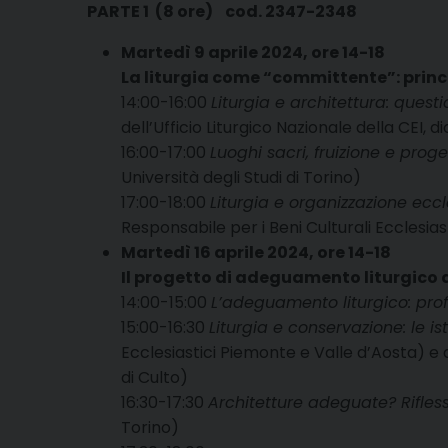
PARTE 1 (8 ore) cod. 2347-2348
Martedì 9 aprile 2024, ore 14-18
La liturgia come “committente”: princi
14:00-16:00
Liturgia e architettura: questi
dell’Ufficio Liturgico Nazionale della CEI, 
16:00-17:00
Luoghi sacri, fruizione e proget
Università degli Studi di Torino)
17:00-18:00
Liturgia e organizzazione eccl
Responsabile per i Beni Culturali Ecclesiastic
Martedì 16 aprile 2024, ore 14-18
Il progetto di adeguamento liturgico d
14:00-15:00
L’adeguamento liturgico: profi
15:00-16:30
Liturgia e conservazione: le i
Ecclesiastici Piemonte e Valle d’Aosta) e
di Culto)
16:30-17:30
Architetture adeguate? Rifless
Torino)