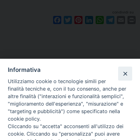
condividi su
F
T
P
L
W
T
E
P
a
w
i
i
h
e
m
r
c
i
n
n
a
l
a
i
e
t
t
k
t
e
i
n
b
t
e
e
s
g
l
t
o
e
r
d
A
r
o
r
e
I
p
a
Informativa
k
s
n
p
m
Utilizziamo cookie o tecnologie simili per
t
finalità tecniche e, con il tuo consenso, anche per
altre finalità ("interazioni e funzionalità semplici",
Arcidiocesi di Torino
"miglioramento dell'esperienza", "misurazione" e
Arte e Beni Culturali
"targeting e pubblicità") come specificato nella
Via dell'Arcivescovado 12 - 10121 TORINO
cookie policy.
tel. 011.5156333
Cliccando su "accetta" acconsenti all'utilizzo dei
email:
arte@diocesi.to.it
cookie. Cliccando su "personalizza" puoi avere