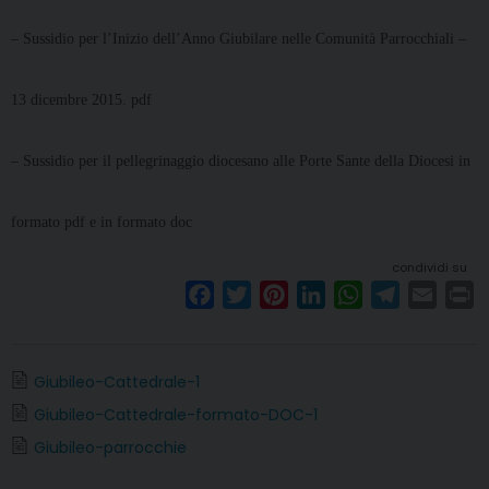
– Sussidio per l’Inizio dell’Anno Giubilare nelle Comunità Parrocchiali –
13 dicembre 2015. pdf
– Sussidio per il pellegrinaggio diocesano alle Porte Sante della Diocesi in
formato pdf e in formato doc
condividi su
F
T
P
L
W
T
E
P
a
w
i
i
h
e
m
r
c
i
n
n
a
l
a
i
e
t
t
k
t
e
i
n
Giubileo-Cattedrale-1
b
t
e
e
s
g
l
t
Giubileo-Cattedrale-formato-DOC-1
o
e
r
d
A
r
Giubileo-parrocchie
o
r
e
I
p
a