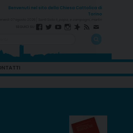
enerdì 07 agosto 2026
Santi Sisto II, papa, e compagni, martiri
Facebook
Twitter
YouTube
Instagram
Spreaker
RSS
Newsletter
Feed
NTATTI