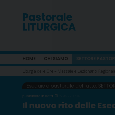
Skip
to
Pastorale
content
LITURGICA
HOME
CHI SIAMO
SETTORE PASTOR
Liturgia delle Ore – Messale e Lezionario Regional
Esequie e pastorale del lutto
,
SETTO
25 MAGGIO 2012
Il nuovo rito delle Ese