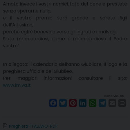
Amate invece i vostri nemici, fate del bene e prestate
senza sperarne nulla,
e il vostro premio sarà grande e sarete figli
dell’Altissimo;
perché egli è benevolo verso gli ingrati e i malvagi.
Siate misericordiosi, come è misericordioso il Padre
vostro”.
In allegato: il calendario dell’anno Giubilare, il logo e la
preghiera ufficiale del Giubileo.
Per maggiori informazioni consultare il sito:
www.im.va.it
condividi su
F
T
P
L
W
T
E
P
a
w
i
i
h
e
m
r
c
i
n
n
a
l
a
i
e
t
t
k
t
e
i
n
Preghiera-ITALIANO-PDF