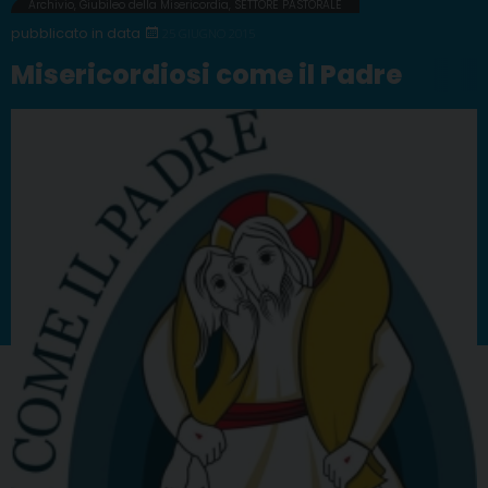
Archivio
,
Giubileo della Misericordia
,
SETTORE PASTORALE
25 GIUGNO 2015
Misericordiosi come il Padre