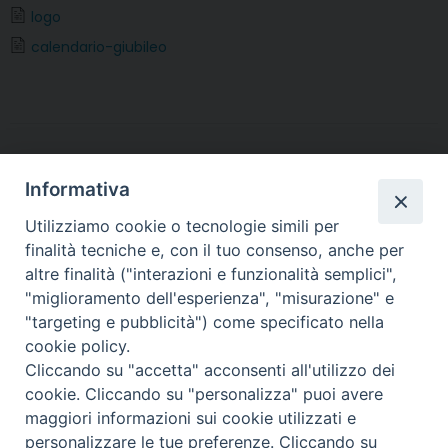
b
t
e
e
s
g
l
t
logo
o
e
r
d
A
r
calendario-giubileo
o
r
e
I
p
a
k
s
n
p
m
t
Informativa
Utilizziamo cookie o tecnologie simili per
finalità tecniche e, con il tuo consenso, anche per
altre finalità ("interazioni e funzionalità semplici",
Arcidiocesi di Torino
"miglioramento dell'esperienza", "misurazione" e
Ufficio Liturgico
"targeting e pubblicità") come specificato nella
Via dell'Arcivescovado 12 - 10121 TORINO
cookie policy.
tel. 011.5156408 - email:
liturgico@diocesi.to.it
Cliccando su "accetta" acconsenti all'utilizzo dei
cookie. Cliccando su "personalizza" puoi avere
maggiori informazioni sui cookie utilizzati e
personalizzare le tue preferenze. Cliccando su