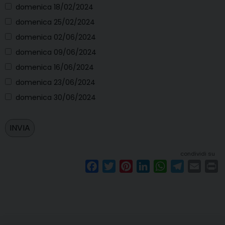
domenica 18/02/2024
domenica 25/02/2024
domenica 02/06/2024
domenica 09/06/2024
domenica 16/06/2024
domenica 23/06/2024
domenica 30/06/2024
condividi su
F
T
P
L
W
T
E
P
a
w
i
i
h
e
m
r
c
i
n
n
a
l
a
i
e
t
t
k
t
e
i
n
b
t
e
e
s
g
l
t