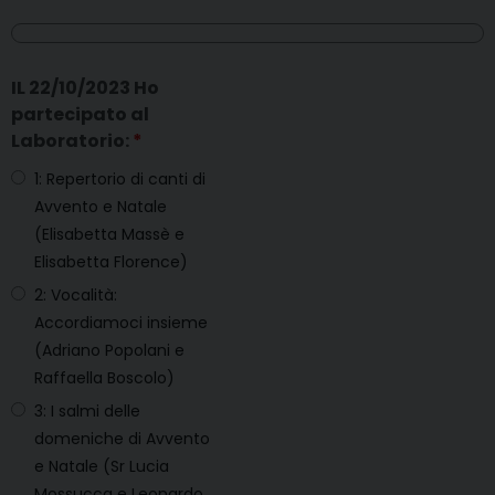
IL 22/10/2023 Ho
partecipato al
Laboratorio:
*
1: Repertorio di canti di
Avvento e Natale
(Elisabetta Massè e
Elisabetta Florence)
2: Vocalità:
Accordiamoci insieme
(Adriano Popolani e
Raffaella Boscolo)
3: I salmi delle
domeniche di Avvento
e Natale (Sr Lucia
Mossucca e Leonardo