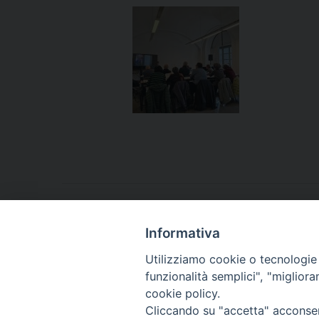
Cristo, mia speranza, è risorto - Locandina
Informativa
Utilizziamo cookie o tecnologie s
funzionalità semplici", "miglior
cookie policy.
Cliccando su "accetta" acconsent
Arcidiocesi di Torino