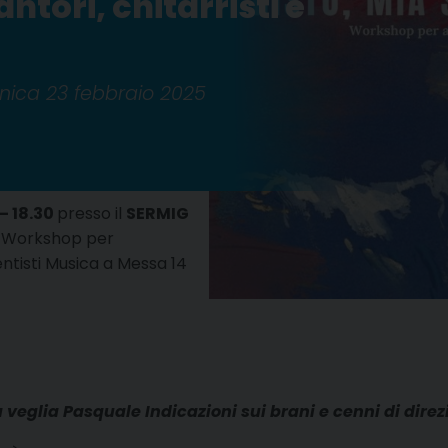
ntori, chitarristi e
enica 23 febbraio 2025
– 18.30
presso il
SERMIG
il Workshop per
entisti Musica a Messa 14
 veglia Pasquale Indicazioni sui brani e cenni di direz