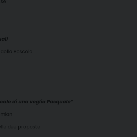
ssè
uali
faella Boscolo
icale di una veglia Pasquale
*
imian
delle due proposte