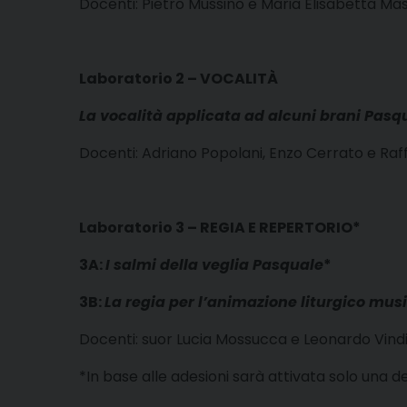
Docenti: Pietro Mussino e Maria Elisabetta Ma
Laboratorio 2 – VOCALITÀ
La vocalità applicata ad alcuni brani Pasq
Docenti: Adriano Popolani, Enzo Cerrato e Raf
Laboratorio 3 – REGIA E REPERTORIO*
3A:
I salmi della veglia Pasquale
*
3B:
La regia per l’animazione liturgico mus
Docenti: suor Lucia Mossucca e Leonardo Vind
*In base alle adesioni sarà attivata solo una 