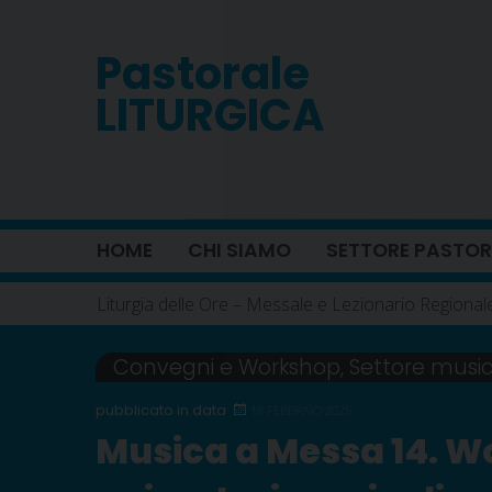
Skip
to
Pastorale
content
LITURGICA
HOME
CHI SIAMO
SETTORE PASTOR
Liturgia delle Ore – Messale e Lezionario Regional
Convegni e Workshop
,
Settore musi
18 FEBBRAIO 2025
Musica a Messa 14. W