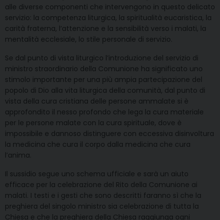
alle diverse componenti che interven­gono in questo delicato
servizio: la competenza liturgica, la spiritualità eucaristica, la
carità fra­terna, l’attenzione e la sensibilità verso i malati, la
mentalità ecclesiale, lo stile personale di servizio.
Se dal punto di vista liturgico l’introduzione del servizio di
ministro straordinario della Co­munione ha significato uno
stimolo importante per una più ampia partecipazione del
popolo di Dio alla vita liturgica della comunità, dal punto di
vista della cura cristiana delle persone ammala­te si è
approfondito il nesso profondo che lega la cura materiale
per le persone malate con la cura spirituale, dove è
impossibile e dannoso distin­guere con eccessiva disinvoltura
la medicina che cura il corpo dalla medicina che cura
l’anima.
Il sussidio segue uno schema ufficiale e sarà un aiuto
efficace per la celebrazione del Rito della Comunione ai
malati. I testi e i gesti che sono descritti faranno sì che la
preghiera del singolo ministro sia celebrazione di tutta la
Chiesa e che la preghiera della Chiesa rag­giunga ogni