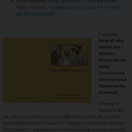
Nuovo Messale «Beati gli invitati» – articolo di don
Paolo Tomatis –
pubblicato su La Voce e Il Tempo
del 28 giugno 2020
Il sussidio
Pane di vita
nuova
per i
Ministri
Straordinari
della
Comunione
che portano
l’Eucarestia
ai malati.
L’impegno
comune dei
tre Uffici diocesani coinvolti nella formazione dei ministri
straordina­ri della Comunione – Liturgico, Pastorale della Sa­
lute, Caritas – esprime bene l’attenzione puntuale riservata